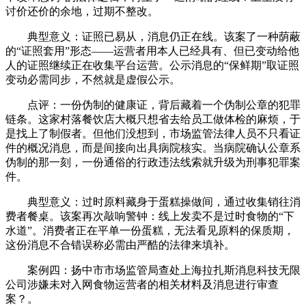
讨价还价的余地，过期不整改。
典型意义：证照已易从，消息仍正在线。该案了一种荫蔽
的“证照套用”形态——运营者用本人已经具有、但已变动给他
人的证照继续正在收集平台运营。公示消息的“保鲜期”取证照
变动必需同步，不然就是虚假公示。
点评：一份伪制的健康证，背后藏着一个伪制公章的犯罪
链条。这家村落餐饮店大概只想省去给员工做体检的麻烦，于
是找上了制假者。但他们没想到，市场监管法律人员不只看证
件的概况消息，而是间接向出具病院核实。当病院确认公章系
伪制的那一刻，一份通俗的行政违法线索就升级为刑事犯罪案
件。
典型意义：过时原料藏身于蛋糕操做间，通过收集销往消
费者餐桌。该案再次敲响警钟：线上发卖不是过时食物的“下
水道”。消费者正在平单一份蛋糕，无法看见原料的保质期，
这份消息不合错误称必需由严酷的法律来填补。
案例四：扬中市市场监管局查处上海拉扎斯消息科技无限
公司涉嫌未对入网食物运营者的相关材料及消息进行审查
案？。