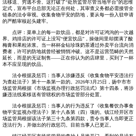
法移送、穷逃不舍。这打破了“处所监管尽管当地平台”的思维
定式，宣布平台总部无论正在何处，其审查义务都必需接管全
链条的法令审视。收集食物平安的防地，要从每一份入驻申请
的严酷审核起头建牢。
点评：菜单上的每一款饮品，都是对许可证鸿沟的一次越
界。鸡排店的许可证上没写“便宜饮品”，操做间里却摆满了酸
梅膏和果粒浓浆。当一杯杯金钻珍珠奶茶通过外卖平台流向消
费者，许可的防地就曾经被悄悄冲破。这不是运营范畴的天然
延长，而是的无证制售——正在你认为的店肆里，买到了一杯
本不应呈现的饮品。
法令根据及惩罚：当事人涉嫌违反《收集食物平安违法行
为查处法子》第十一条第一款的。2026年3月25日，扬中市市
场监管局根据《市场监视办理行政惩罚法式》第十四条，将涉
嫌违法线索移送有管辖权的市场监管部分处置。
法令根据及惩罚：当事人的行为违反了《收集餐饮办事食
物平安监视办理法子》第十八条第（四）项的。镇江经开区市
场监管局根据该法子第三十九条第四款，责令当事人当即更正
违法行为，并做出的行政惩罚。目前当事人已更正。