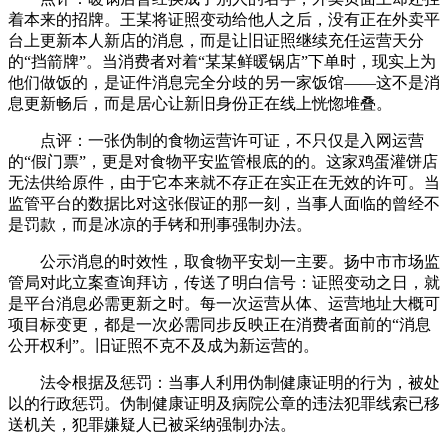
着本来的招牌。王某将证照变动给他人之后，没有正在外卖平
台上更新本人新店的消息，而是让旧证照继续充任运营天分
的“挡箭牌”。当消费者对着“某某鲜暖锅店”下单时，现实上为
他们做饭的，是证件消息完全分歧的另一家饭馆——这不是消
息更新畅后，而是居心让新旧身份正在线上恍惚堆叠。
点评：一张伪制的食物运营许可证，不只仅是入网运营
的“假门票”，更是对食物平安监管根底的的。这家鸡蛋灌饼店
无法供给原件，由于它本来就不存正在实正在无效的许可。当
监管平台的数据比对这张假证的那一刻，当事人面临的曾经不
是罚款，而是冰凉的手铐和刑事强制办法。
公示消息的时效性，取食物平安划一主要。扬中市市场监
管局对此立案查询拜访，传送了明白信号：证照变动之日，就
是平台消息必需更新之时。每一次运营从体、运营地址大概可
项目标变更，都是一次必需同步反映正在消费者面前的“消息
公开权利”。旧证照不克不及成为新运营的。
法令根据及惩罚：当事人利用伪制健康证明的行为，被处
以的行政惩罚。伪制健康证明及病院公章的违法犯罪线索已移
送机关，犯罪嫌疑人已被采纳强制办法。