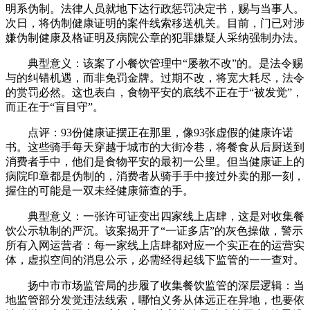
明系伪制。法律人员就地下达行政惩罚决定书，赐与当事人。
次日，将伪制健康证明的案件线索移送机关。目前，门已对涉
嫌伪制健康及格证明及病院公章的犯罪嫌疑人采纳强制办法。
典型意义：该案了小餐饮管理中“屡教不改”的。是法令赐
与的纠错机遇，而非免罚金牌。过期不改，将宽大耗尽，法令
的赏罚必然。这也表白，食物平安的底线不正在于“被发觉”，
而正在于“盲目守”。
点评：93份健康证摆正在那里，像93张虚假的健康许诺
书。这些骑手每天穿越于城市的大街冷巷，将餐食从后厨送到
消费者手中，他们是食物平安的最初一公里。但当健康证上的
病院印章都是伪制的，消费者从骑手手中接过外卖的那一刻，
握住的可能是一双未经健康筛查的手。
典型意义：一张许可证变出四家线上店肆，这是对收集餐
饮公示轨制的严沉。该案揭开了“一证多店”的灰色操做，警示
所有入网运营者：每一家线上店肆都对应一个实正在的运营实
体，虚拟空间的消息公示，必需经得起线下监管的一一查对。
扬中市市场监管局的步履了收集餐饮监管的深层逻辑：当
地监管部分发觉违法线索，哪怕义务从体远正在异地，也要依