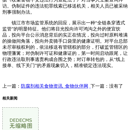
访。伪制证件的违法犯罪线索已移送机关，相关人员已被采纳
刑事强制办法。
镇江市市场监管系统的回应，展示出一种“全链条穿透式
监管”的明显特征。他们将目光投向许可鸿沟之外的便宜饮
品，投向平台公示消息背后的实正在情况，投向过时原料堆满
的操做间角落，投向外卖骑手口袋里的健康证明。对平台总部
未尽审核权利的，依法移送有管辖权的部分，打破监管辖区的
物理藩篱；对伪制许可证和健康证的，第一时间启动跟尾，让
行政违法取刑事逃责构成合围之势；对订单转包的，从“线上
接单、线下关门”的矛盾现象切入，精准锁定违法现实。
上一篇：
防腐剂相关食物资讯_食物伙伴网
下一篇：没有了
相关新闻