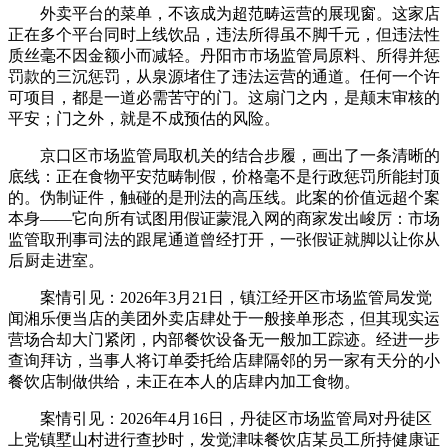
外卖平台的菜单，不该成为超范畴运营的展现窗。这家店
正在多个平台同时上线饮品，违法所得虽不脚千元，但违法性
质丝毫不因金额小而减轻。丹阳市市场监管局原料、所得并惩
罚款的三沉惩罚，从泉源堵住了违法运营的通道。任何一个许
可项目，都是一道必需苦守的门。这扇门之内，是颠末审核的
平安；门之外，就是不成预估的风险。
京口区市场监管局取机关的结合步履，画出了一条清晰的
底线：正在食物平安范畴制假，价格毫不是行政惩罚所能封顶
的。伪制证件，触碰的是刑法的高压线。此案的价值远超个案
本身——它向所有试图用假证蒙混入网的商家发出峻厉：市场
监管取刑事司法的跟尾通道曾经打开，一张假证就脚以让你从
后厨走进室。
案情引见：2026年3月21日，镇江经开区市场监管局发觉
闻湘乐便当店的美团外卖店肆处于一般接单形态，但其现实运
营场合却大门紧闭，内部餐饮设备无一般加工踪迹。经进一步
查询拜访，当事人将订单委托给店肆隔邻的另一家有天分的小
餐饮店制做供给，未正在本人的店肆内加工食物。
案情引见：2026年4月16日，丹徒区市场监管局对丹徒区
上党镇墅山村进行查抄时，发觉津味餐饮店某员工所持健康证