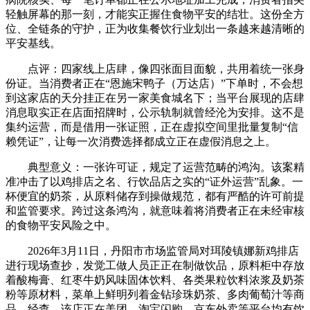
轻触屏幕的那一刻，才能实正握住食物平安的结壮。这份全方
位、全链条的守护，正为收集餐饮行业划出一条越来越清晰的
平安基线。
点评：四家线上店肆，像四张面目面貌，共用着统一张身
份证。当消费者正在“恩施宋鸭子（万达店）”下单时，不会想
到这家店的天分挂正在另一家美食城名下；当平台展现的店肆
消息取实正在店面招牌时，公示轨制就曾经沦为安排。这不是
集约运营，而是借用一张证照，正在虚拟空间里批量复制“信
赖凭证”，让每一次消费选择都成立正在虚假消息之上。
典型意义：一张许可证，规定了运营范畴的鸿沟。该案精
准冲击了以鸡排店之名、行饮品店之实的“证外运营”乱象。一
杯便宜的奶茶，从原料储存到操做规范，都有严酷的许可前提
和监管要求。跨过这条鸿沟，就意味着将消费者正在未经审核
的食物平安风险之中。
2026年3月11日，丹阳市市场监管局对珥陵镇娜新鸡排店
进行现场查抄，发觉工做人员正正在制做饮品，原料柜中存放
着酸梅膏、红枣牛奶风味固体饮料、各类果粒饮料浓浆及奶茶
粉等原材料，菜单上鲜明列着金钻珍珠奶茶、多肉葡萄汁等商
品。经查，该店正在美团、淘宝闪购、京东外卖等平台均有饮