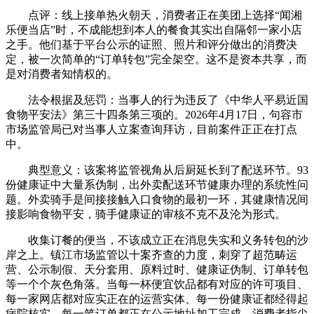
点评：线上接单热火朝天，消费者正在美团上选择“闻湘
乐便当店”时，不成能想到本人的餐食其实出自隔邻一家小店
之手。他们基于平台公示的证照、照片和评分做出的消费决
定，被一次简单的“订单转包”完全架空。这不是资本共享，而
是对消费者知情权的。
法令根据及惩罚：当事人的行为违反了《中华人平易近国
食物平安法》第三十四条第三项的。2026年4月17日，句容市
市场监管局已对当事人立案查询拜访，目前案件正正在打点
中。
典型意义：该案将监管视角从后厨延长到了配送环节。93
份健康证中大量系伪制，出外卖配送环节健康办理的系统性问
题。外卖骑手是间接接触入口食物的最初一环，其健康情况间
接影响食物平安，骑手健康证的审核不克不及沦为形式。
收集订餐的便当，不该成立正在消息失实和义务转包的沙
岸之上。镇江市场监管以十案齐查的力度，刺穿了超范畴运
营、公示制假、天分套用、原料过时、健康证伪制、订单转包
等一个个灰色角落。当每一杯便宜饮品都有对应的许可项目、
每一家网店都对应实正在的运营实体、每一份健康证都经得起
病院核实、每一笔订单都正在公示地址加工完成，消费者指尖