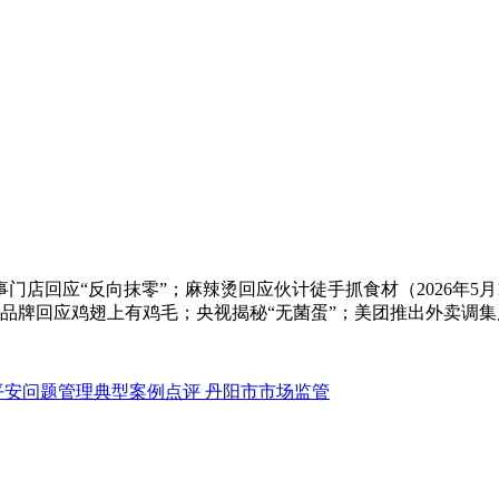
回应“反向抹零”；麻辣烫回应伙计徒手抓食材（2026年5月
餐饮品牌回应鸡翅上有鸡毛；央视揭秘“无菌蛋”；美团推出外卖调集店
平安问题管理典型案例点评 丹阳市市场监管