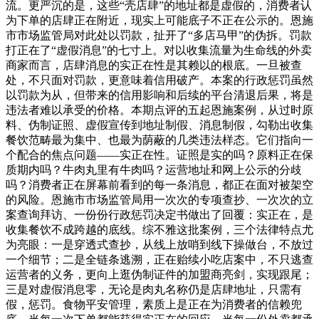
流。更严沉的是，这些“壳店肆”的地址都是虚假的，消费者认
为下单的店肆正在附近，现实上可能底子不正在公示的。恩施
市市场监管局对此处以罚款，扯开了“多店马甲”的伪拆。罚款
打正在了“虚假消息”的七寸上。对以收集流量为生命线的外卖
商家而言，店肆消息的实正在性是其赖以的根底。一旦被查
处，不只面对罚款，更意味着信用破产。本案的行政惩罚虽然
以罚款为从，但带来的信用影响和后续的平台清退后果，将是
违法者难以承受的价格。本期点评的五起恩施案例，从过时原
料、伪制证照、虚假宣传到地址制假、消息制假，勾勒出收集
餐饮范畴最为集中、也最为荫蔽的几类违法样态。它们指向一
个配合的焦点问题——实正在性。证照是实的吗？原料正在保
质期内吗？牛肉丸里有牛肉吗？运营地址和网上公示的分歧
吗？消费者正在屏幕前看到的每一条消息，都正在面对被架空
的风险。恩施市市场监管局用一次次的专项查抄、一次次的立
案查询拜访、一份份行政惩罚决定书做出了回覆：实正在，是
收集餐饮不成跨越的底线。综不雅这批案例，三个法律特点尤
为亮眼：一是穿透式查抄，从线上放哨到线下操做台，不放过
一个细节；二是全链条逃溯，正在贻续小吃店案中，不只逃查
运营者的义务，更向上逛伪制证件的加盟商亮剑，实现跟尾；
三是对虚假消息零，无论是肉丸名称仍是店肆地址，只需有
假，惩罚。食物平安管理，素质上是正在为消费者的信赖兜