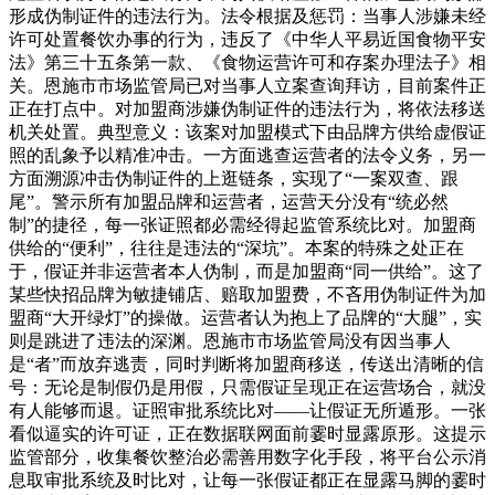
形成伪制证件的违法行为。法令根据及惩罚：当事人涉嫌未经
许可处置餐饮办事的行为，违反了《中华人平易近国食物平安
法》第三十五条第一款、《食物运营许可和存案办理法子》相
关。恩施市市场监管局已对当事人立案查询拜访，目前案件正
正在打点中。对加盟商涉嫌伪制证件的违法行为，将依法移送
机关处置。典型意义：该案对加盟模式下由品牌方供给虚假证
照的乱象予以精准冲击。一方面逃查运营者的法令义务，另一
方面溯源冲击伪制证件的上逛链条，实现了“一案双查、跟
尾”。警示所有加盟品牌和运营者，运营天分没有“统必然
制”的捷径，每一张证照都必需经得起监管系统比对。加盟商
供给的“便利”，往往是违法的“深坑”。本案的特殊之处正在
于，假证并非运营者本人伪制，而是加盟商“同一供给”。这了
某些快招品牌为敏捷铺店、赔取加盟费，不吝用伪制证件为加
盟商“大开绿灯”的操做。运营者认为抱上了品牌的“大腿”，实
则是跳进了违法的深渊。恩施市市场监管局没有因当事人
是“者”而放弃逃责，同时判断将加盟商移送，传送出清晰的信
号：无论是制假仍是用假，只需假证呈现正在运营场合，就没
有人能够而退。证照审批系统比对——让假证无所遁形。一张
看似逼实的许可证，正在数据联网面前霎时显露原形。这提示
监管部分，收集餐饮整治必需善用数字化手段，将平台公示消
息取审批系统及时比对，让每一张假证都正在显露马脚的霎时