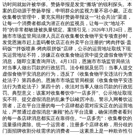
访时间就如许被华侈。赞扬举报是发觉“搬场”的锐利探头。本
案的启动源于赞扬举报，申明群众的监视力量不容小觑。正在
收集餐饮管理中，要充实用好赞扬举报这一“社会共治”渠道，
让每一个消费者都成为潜正在的监视员，让每一次“地址不
符”的非常都敏捷被执量锁定。案情引见：2026年3月24日，恩
施市市场监管局法律人员正在收集餐饮食物平安专项查抄时，
发觉恩施市赶上盖码餐饮店正在外卖平台注册的“烤肉拌饭·盖
码饭”“拌饭喷鼻·烤肉双拼饭”店肆，公示的运营地址取线下现
实运营地址不符，涉嫌正在收集食物运营中提交虚假食物平安
消息，随即立案查询拜访。4月13日，恩施市市场监管局依法
对当事人做出罚款的行政惩罚。法令根据及惩罚：当事人提交
虚假食物平安消息的行为，违反了《收集食物平安违法行为查
处法子》第四条的。恩施市市场监管局根据《收集食物平安违
法行为查处法子》第四十的，依法对当事人做出罚款的行政惩
罚。典型意义：该案对收集餐饮中“一店多开”、公示地址取现
实不符、提交虚假消息的乱象予以峻厉冲击。警示入网餐饮运
营者，正在平台注册的每一个店肆都必需对应实正在的运营地
址，严禁通过虚假消息“兼顾”抢占平台流量，确保消费者看到
的每一条店肆消息都实正在靠得住。“一店多壳”：收集餐饮的
流量亟待肃除。统一个运营者，注册多个店肆名称，用分歧的
门面招牌收割分歧需求的消费者——这素质上是一种欺诈性引