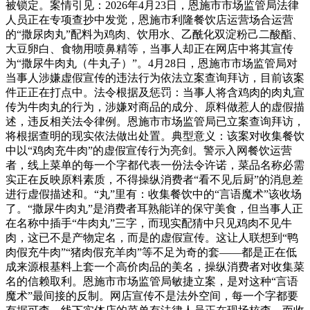
被锁定。案情引见：2026年4月23日，恩施市市场监管局法律
人员正在专项查抄中发觉，恩施市利隆餐饮店运营场合运营
的“撒尿肉丸”配料为鸡肉、饮用水、乙酰化双淀粉己二酸酯、
大豆卵白、食物用喷鼻精等，当事人却正在网店中将其宣传
为“撒尿牛肉丸（牛丸子）”。4月28日，恩施市市场监管局对
当事人涉嫌虚假宣传的违法行为依法立案查询拜访，目前该案
件正正在打点中。法令根据及惩罚：当事人将含鸡肉的肉丸宣
传为牛肉丸的行为，涉嫌对商品的成分、原料做惹人的虚假描
述，违反相关法令律例。恩施市市场监管局已立案查询拜访，
将根据查明的现实依法做出处置。典型意义：该案对收集餐饮
中以“鸡肉充牛肉”的虚假宣传行为亮剑。警示入网餐饮运营
者，线上菜单的每一个字都代表一份法令许诺，菜品名称必需
实正在反映原料素质，不得操纵消费者“看不见后厨”的消息差
进行虚假描述和。“丸”里有：收集餐饮中的“言语魔术”该收场
了。“撒尿牛肉丸”是消费者耳熟能详的保守美食，但当事人正
在名称中插手“牛肉丸”三字，而现实配猜中只见鸡肉不见牛
肉，这已不是产物定名，而是的虚假宣传。这让人联想到“鸭
肉假充牛肉”“猪肉假充羊肉”等不足为奇的套——都是正在低
成来源根基料上套一个高价肉品的美名，操纵消费者对收集菜
名的信赖取利。恩施市市场监管局敏捷立案，是对这种“言语
魔术”最间接的反制。网店宣传不是法外空间，每一个字都要