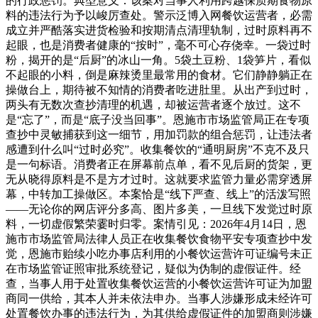
的行政惩罚。典型意义：该案对当事人利用跨越保质期食物原
料的违法行为予以峻厉查处。警示泛博入网餐饮运营者，必需
成立并严酷落实进货检验和按期清点清理轨制，过时原料再不
起眼，也是消费者健康的“按时”，毫不可心存侥幸。一袋过时
粉，揭开的是“后厨”的冰山一角。5袋土豆粉、1袋笋片，看似
不起眼的小料，倒是麻辣烫里最常用的食材。它们静静躺正在
操做台上，期待被不知情的消费者吃进肚里。从出产到过时，
两头有无数次查抄清理的机遇，却被运营者逐个放过。这不
是“忘了”，而是“底子没当回事”。恩施市市场监管局正在专项
查抄中灵敏捕获到这一细节，用加罚款的组合惩罚，让违法者
感遭到什么叫“过时必究”。收集餐饮的“通明厨房”不克不及只
是一句标语。消费者正在屏幕前点单，看不见后厨的货架，更
无从晓得原料是不是方才过时。这就要求监管力量必需穿透屏
幕，中转加工操做区。本案恰是“线下严查、线上”的活泼写照
——无论你的网店评分多高、图片多美，一旦线下发觉过时原
料，一切虚假繁荣霎时归零。案情引见：2026年4月14日，恩
施市市场监管局法律人员正在收集餐饮食物平安专项查抄中发
觉，恩施市贻续小吃办事店利用的小餐饮运营许可证编号未正
在市场监管证照审批系统登记，疑似为伪制的虚假证件。经
查，当事人用于处置收集餐饮运营的小餐饮运营许可证为加盟
商同一供给，其本人并未依法申办。当事人涉嫌形成未经许可
处置餐饮办事的违法行为，为其供给虚假证件的加盟商则涉嫌