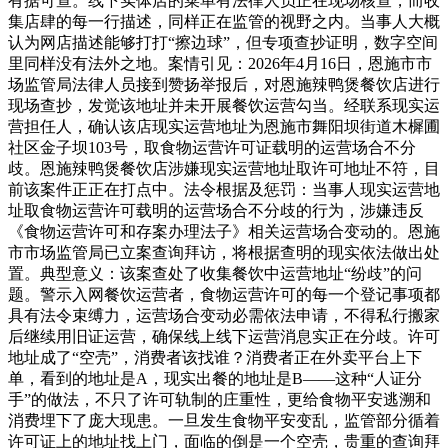
有据可查。线下实体店的菜单有法律人员正在现场核查，而收
集店肆的每一行描述，同样正在监管的视野之内。当事人大概
认为网店描述能够打打“擦边球”，但专项查抄证明，数字空间
里同样没有法外之地。案情引见：2026年4月16日，恩施市市
场监管局法律人员接到赞扬举报后，对恩施辣鸭煲餐饮店进行
现场查抄，发觉该地址并未开展餐饮运营勾当。经联系现实运
营担任人，确认该店现实运营地址为恩施市舞阳坝街道木樨圃
社区金子坝103号，取食物运营许可证载明的运营场合不分
歧。恩施辣鸭煲餐饮店涉嫌现实运营地址取许可地址不符，目
前该案件正正在打点中。法令根据及惩罚：当事人现实运营地
址取食物运营许可载明的运营场合不分歧的行为，涉嫌违反
《食物运营许可和存案办理法子》相关运营场合变动的。恩施
市市场监管局已立案查询拜访，将根据查明的现实依法做出处
置。典型意义：该案查处了收集餐饮中运营地址“纷歧”的问
题。警示入网餐饮运营者，食物运营许可的每一个登记事项都
具有法令束缚力，运营场合变动必需依法申请，不得私行搬家
后继续用旧证运营，确保线上线下运营消息实正在分歧。许可
地址成了“空壳”，消费者该找谁？消费者正在外卖平台上下
单，看到的地址是A，现实出餐的地址是B——这种“人证分
手”的做法，不只了许可轨制的庄重性，更给食物平安逃溯和
消费埋下了庞大现患。一旦发生食物平安变乱，监管部分循着
许可证上的地址找上门，面临的倒是一个空壳，贵重的查询拜