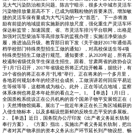
见大气污染防治相关问题。陈吉宁暗示，很多大中城市灵活车
污染物排放量居高不下，已成为细颗粒物的首要来历。增加敏
捷的灵活车保有量成为大气污染的一大“首恶”。 下一步将激
励有前提的地域提前实施新的排放尺度，强化重生产灵活车环
保达标监管；加速国度、省、市灵活车排污平台联网，出格是
加强对沉型柴油车等高排放车的监视办理；实施洁净柴油步
履，推进油品升级。教育部日前下发《关于做好2017年通俗高
档学校部门特殊类型招生工做的通知》，对高校保送生等4项
特殊类型招生工做进行规范。通知要求，从2020年起，所有高
校遏制省级优良学生保送生招生。跟着、甘肃两省的政协会议
于1月7日召开，2017年省级处所将正式拉开帷幕，据统计，有
28个省份的将正在本月“扎堆”举行。正在将来的一个多月里，
各地若何规划本年的经济社会成长，工做演讲若何回应平易近
生等候等等，这都将成为核心。此外，正在等试点地域，监察
体系体例也将是本年处所的看点之一。1。【单选】 1月1日，
全国质检系统设正在公共机构的首个国弟子物平安展馆正在（
）天然博物馆揭幕。展出了一批近年来正在长三角区域截获的
入侵生物标本，以及多幅设想新鲜的反映生态平安的多展板。
2．【单选】近日，国务院办公厅印发《出产者义务延长轨制
奉行方案》。《方案》指出，实施出产者义务延长轨制，把出
产者对其产物承担的资本义务从出产环节延长到产物设想、畅