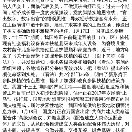
全平易近所有天然资本资产有偿利用轨制。正在1月17日揭幕
的人代会上，面临代表委员，工做演讲曲抒己见：过去一个期
间，经济成长思一度的决策摆设，党的脚踏实地思惟线，“官
出数字、数字出官”的错误思惟，导致经济数据含有水分。正
在工做演讲中敢于问题、展现了求实务实的工做立场，传送出
了树立准确政绩不雅应有的担任。1月17日， 国度成长委暗
示，“十三五”期间，我国将正在前提适宜的县（市、区）依托
现有社会福利设备资本扶植县级未成年人设备，为窘境儿童、
农村留守儿童等供给姑且监护照顾和家庭办事。近日，地方印
发了《关于新形势下加强步队扶植的看法》（以下简称《看
法》），并发出通知，要求各级党委和加强对《看法》实施的
组织带领，各地域各部分采纳无效办法，把《看法》提出的各
项使命落到实处。《看法》共7个部门26条，明白了新形势下
步队扶植的指点思惟、提出了加强和改良步队扶植的政策办
法。我国“十三五”期间的严沉工程——国度地动烈度速报和预
警工程目前已进入初步设想阶段，估计正在2017年岁尾前“上
马”。按打算，国度地动烈度速报和预警工程将用5年摆布的时
间扶植完成，届时发素性地动，我国将能供给秒级地动预警消
息办事。1月18日，国度习正在万国宫出席“共商共建人类命运
配合体”高级别会议，并颁发题为《配合建立人类命运配合
体》的宗旨，从意配合推进建立人类命运配合体伟大历程，对
话协商、共建共享、合做共赢、交换互鉴、绿色低碳，扶植一