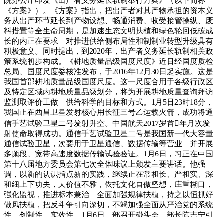
院办公厅印发《出产者义务延长轨制奉行方案》（以下简称
《方案》）。《方案》指出，把出产者对其产物承担的资本义
务从出产环节延长到产物设想、畅通消费、收受接管操纵、废
料措置等全生命周期，是加速生态文明扶植和绿色轮回低碳成
长的内正在要求，对推进供给侧布局性和制制业转型升级具有
积极意义。同时提出，到2020年，出产者义务延长轨制相关政
策系统初步构成。《耕地质量品级国度尺度》近日经国度质检
总局、国度尺度委核准发布，于2016年12月30日起实施。这是
我国首部耕地质量品级国度尺度。这一尺度合用于各级行政区
及特定区域内耕地质量品级划分，将为开展耕地质量查询拜访
监测取评价工做，供给科学的目标和方式。1月5日23时18分，
我国正在西昌卫星发射核心用长征三号乙运载火箭，成功将通
信手艺试验卫星二号发射升空。中国航天2017岁首年月次发
射使命取得成功。通信手艺试验卫星二号是我国新一代大容量
通信试验卫星，次要用于卫星通信、数据传输等营业，并开展
多频段、宽带高速度数据传输试验验证。1月6日，习正在中国
第十八届地方委员会第七次全体味议上颁发主要讲话。他强
调，以新的认识指点新的实践，继续正在常和长、严和实、深
和细上下功夫，人价值不雅，依托文化自傲坚想，庄重糊口，
强化监视，推进标本兼治，全面加强规律扶植，持之以恒抓好
做风扶植，把反斗争引向深切，不竭加强全面从严治党的系统
性、创制性、实效性。1月6日，部召开碰头会，部长陈吉宁引