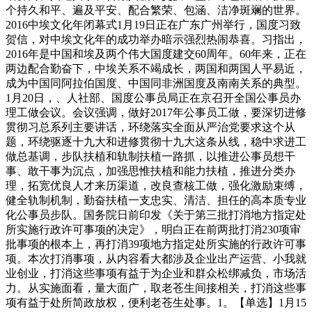
个持久和平、遍及平安、配合繁荣、包涵、洁净斑斓的世界。
2016中埃文化年闭幕式1月19日正在广东广州举行，国度习致
贺信，对中埃文化年的成功举办暗示强烈热闹恭喜。习指出，
2016年是中国和埃及两个伟大国度建交60周年。60年来，正在
两边配合勤奋下，中埃关系不竭成长，两国和两国人平易近，
成为中国同阿拉伯国度、中国同非洲国度及南南关系的典型。
1月20日，、人社部、国度公事员局正在京召开全国公事员办
理工做会议。会议强调，做好2017年公事员工做，要深切进修
贯彻习总系列主要讲话，环绕落实全面从严治党要求这个从
题，环绕驱逐十九大和进修贯彻十九大这条从线，稳中求进工
做总基调，步队扶植和轨制扶植一路抓，以推进公事员想干
事、敢干事为沉点，加强思惟扶植和能力扶植，推进分类办
理，拓宽优良人才来历渠道，改良查核工做，强化激励束缚，
健全轨制机制，勤奋扶植一支忠实、清洁、担任的高本质专业
化公事员步队。国务院日前印发《关于第三批打消地方指定处
所实施行政许可事项的决定》，明白正在前两批打消230项审
批事项的根本上，再打消39项地方指定处所实施的行政许可事
项。本次打消事项，从内容看大都涉及企业出产运营、小我就
业创业，打消这些事项有益于为企业和群众松绑减负，市场活
力。从实施面看，量大面广，取老苍生间接相关，打消这些事
项有益于处所简政放权，便利老苍生处事。1。【单选】1月15