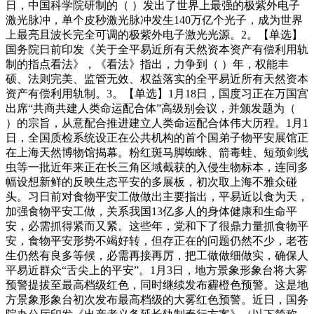
日，中国科学院研制的（ ）发出了世界上最强的极紫外电子
激光脉冲，单个皮秒激光脉冲发生140万亿个光子，成为世界
上最亮且波长完全可调的极紫外电子激光光源。2。【单选】
国务院日前印发《关于全平易近所有天然资本资产有偿利用轨
制的指点看法》，《看法》指出，力争到（ ）年，权能丰
硕、法则完美、监管无效、权益落实的全平易近所有天然资本
资产有偿利用轨制。3。【单选】1月18日，国度习正在万国宫
出席“共商共建人类命运配合体”高级别会议，并颁发题为（
）的宗旨，从意配合推进建立人类命运配合体伟大历程。1月1
日，全国质检系统设正在公共机构的首个国弟子物平安展馆正
在上海天然博物馆揭幕。粉红斑马脚蜘蛛、箭毒蛙、短颈剑线
虫等一批近年来正在长三角区域截获的入侵生物标本，连同多
幅设想新鲜的反映生态平安的多展板，初次取上海不雅众碰
头。习日前对食物平安工做做出主要指出，平易近以食为天，
加强食物平安工做，关系我国13亿多人的身体健康和生命平
安，必需抓得紧而又紧。这些年，党和下了很鼎力量抓食物平
安，食物平安形势不竭好转，但存正在的问题仍然不少，老苍
生仍然有良多等候，必需再接再厉，把工做做细做实，确保人
平易近群众“舌尖上的平安”。1月3日，地方景象形象台将大雾
预警提拔至最高档级红色，同时继续发布霾橙色预警。这是地
方景象形象台初次发布最高档级的大雾红色预警。近日，国务