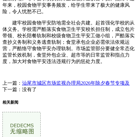
年来，校园食物平安事务频发，给学生带来了极大的健康风
险，令人忧愁不已。
建牢校园食物平安防地需全社会共建。起首强化学校的从
体义务。学校需严酷落实食物卫生平安校长担任制，成立包片
带领、校长陪餐轨制和校级食物卫生平安工做小组，严酷落实
查抄义务制和义务逃查轨制；食堂承包企业必需依法依规运
营，严酷恪守食物平安办理轨制。市场监管部分要健全常态化
监管长效机制，食堂外包企业、超市等的日常监管和指点力
度，加大对食物平安违法违规行为的惩处力度。
上一篇：
汕尾市城区市场监视办理局2026年除夕春节专项及
下一篇：没有了
相关新闻