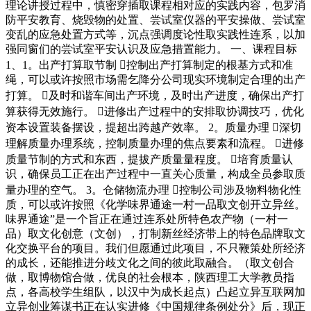
理论讲授过程中，慎密穿插取课程相对应的实践内容，包罗消
防平安教育、烧毁物的处置、尝试室仪器的平安操做、尝试室
变乱的应急处置方式等，沉点强调度论性取实践性连系，以加
强同窗们的尝试室平安认识及应急措置能力。 一、课程目标
1、1。出产打算取节制 控制出产打算制定的根基方式和准
绳，可以或许按照市场需乞降分公司现实环境制定合理的出产
打算。 及时和谐车间出产环境，及时出产进度，确保出产打
算获得无效施行。 进修出产过程中的安排取协调技巧，优化
资本设置装备摆设，提超出跨越产效率。 2。质量办理 深切
理解质量办理系统，控制质量办理的焦点要素和流程。 进修
质量节制的方式和东西，提拔产质量量程度。 培育质量认
识，确保员工正在出产过程中一直关心质量，构成全员参取质
量办理的空气。 3。仓储物流办理 控制公司涉及物料物化性
质，可以或许按照《化学味界通途一村一品取文创开立异丝。
味界通途”是一个旨正在通过连系处所特色农产物（一村一
品）取文化创意（文创），打制新丝经济带上的特色品牌取文
化交换平台的项目。我们但愿通过此项目，不只鞭策处所经济
的成长，还能推进分歧文化之间的彼此取融合。（取文创合
做，取博物馆合做，优良的社会根本，陕西理工大学教员指
点，各高校学生组队，以汉中为成长起点）凸起立异互联网加
立异创业筹谋书正在认实进修《中国规律条例处分》后，现正