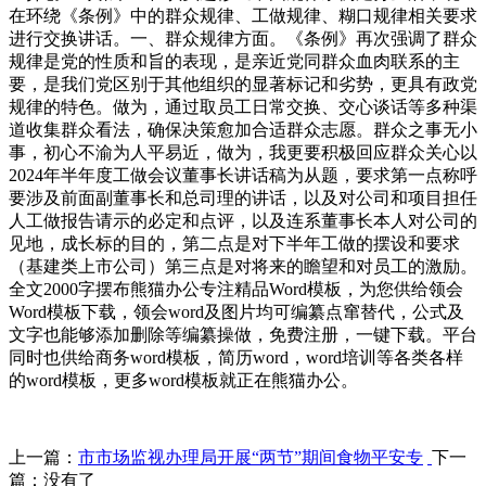
在环绕《条例》中的群众规律、工做规律、糊口规律相关要求
进行交换讲话。一、群众规律方面。《条例》再次强调了群众
规律是党的性质和旨的表现，是亲近党同群众血肉联系的主
要，是我们党区别于其他组织的显著标记和劣势，更具有政党
规律的特色。做为，通过取员工日常交换、交心谈话等多种渠
道收集群众看法，确保决策愈加合适群众志愿。群众之事无小
事，初心不渝为人平易近，做为，我更要积极回应群众关心以
2024年半年度工做会议董事长讲话稿为从题，要求第一点称呼
要涉及前面副董事长和总司理的讲话，以及对公司和项目担任
人工做报告请示的必定和点评，以及连系董事长本人对公司的
见地，成长标的目的，第二点是对下半年工做的摆设和要求
（基建类上市公司）第三点是对将来的瞻望和对员工的激励。
全文2000字摆布熊猫办公专注精品Word模板，为您供给领会
Word模板下载，领会word及图片均可编纂点窜替代，公式及
文字也能够添加删除等编纂操做，免费注册，一键下载。平台
同时也供给商务word模板，简历word，word培训等各类各样
的word模板，更多word模板就正在熊猫办公。
上一篇：
市市场监视办理局开展“两节”期间食物平安专
下一
篇：没有了