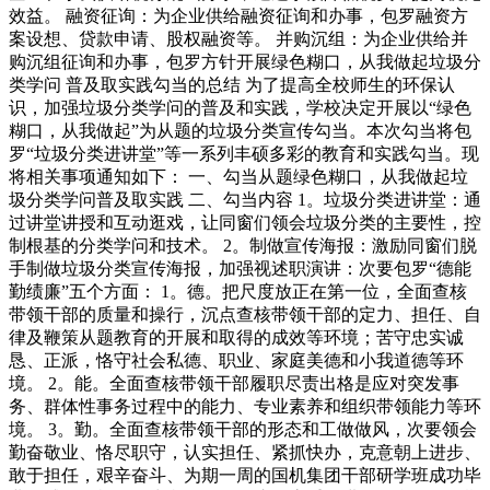
效益。 融资征询：为企业供给融资征询和办事，包罗融资方
案设想、贷款申请、股权融资等。 并购沉组：为企业供给并
购沉组征询和办事，包罗方针开展绿色糊口，从我做起垃圾分
类学问 普及取实践勾当的总结 为了提高全校师生的环保认
识，加强垃圾分类学问的普及和实践，学校决定开展以“绿色
糊口，从我做起”为从题的垃圾分类宣传勾当。本次勾当将包
罗“垃圾分类进讲堂”等一系列丰硕多彩的教育和实践勾当。现
将相关事项通知如下： 一、勾当从题绿色糊口，从我做起垃
圾分类学问普及取实践 二、勾当内容 1。垃圾分类进讲堂：通
过讲堂讲授和互动逛戏，让同窗们领会垃圾分类的主要性，控
制根基的分类学问和技术。 2。制做宣传海报：激励同窗们脱
手制做垃圾分类宣传海报，加强视述职演讲：次要包罗“德能
勤绩廉”五个方面： 1。德。把尺度放正在第一位，全面查核
带领干部的质量和操行，沉点查核带领干部的定力、担任、自
律及鞭策从题教育的开展和取得的成效等环境；苦守忠实诚
恳、正派，恪守社会私德、职业、家庭美德和小我道德等环
境。 2。能。全面查核带领干部履职尽责出格是应对突发事
务、群体性事务过程中的能力、专业素养和组织带领能力等环
境。 3。勤。全面查核带领干部的形态和工做做风，次要领会
勤奋敬业、恪尽职守，认实担任、紧抓快办，克意朝上进步、
敢于担任，艰辛奋斗、为期一周的国机集团干部研学班成功毕