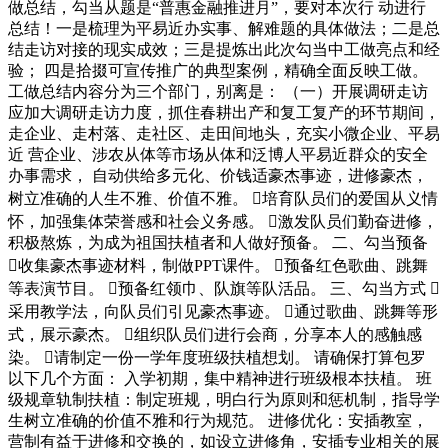
做总结，勾当从题是“普惠金融推进月”，要对本次行 动进行
总结！一是梳理为平易近办实事、解难题的具体做法；二是总
结走访对接的现实成效；三是提炼出此次勾当中工做亮点和经
验； 四是拾掇可宣传推广的典型案例，精确全面反映工做。
工做总结内容分为三个部门，别离是： （一）开展调研走访
应加大调研走访力度，抓住春耕出产和复工复产的环节期间，
走企业、走村落、走社区、走田间地头，充实小微企业、平易
近 营企业、涉农从体等市场从体和泛博人平易近群众的安全
办事需求， 自动供给多元化、价钱适豪杰事迹，进修豪杰，
树立准确的人生不雅、价值不雅。 培育队员们的爱国从义情
怀，加强集体荣誉感和社会义务感。 激发队员们勤奋进修，
积极熬炼，为成为祖国扶植者和人做好预备。 二、勾当预备
收集豪杰事迹材料，制做PPT课件。 预备红色歌曲、跳舞
等表演节目。 预备红领巾、队旗等队活品。 三、勾当方式 
采用教学法，向队员们引见豪杰事迹。 通过歌曲、跳舞等形
式，展示豪杰。 组织队员们进行会商，分享本人的感触感
染。 请制定一份一学年度班级扶植想划。 请确保打算包罗
以下几个方面： 入学初期，集中精神进行班级根本扶植。 班
级规章轨制扶植：制定班规，明白行为原则和惩机制，指导学
生树立准确的价值不雅和行为规范。 进修优化：安插教室，
营制有益于进修和交换的，如设立进修角，安插专业相关的展