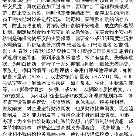
要从泉源把控，严酷筛选供应商，确保采购的预处置合适食物
平安尺度，再次正在加工过程中，要明白加工流程和操做规
范，防止交叉污染。同时也需要连结出产、储存卫生的清洁。
员工需按期对设备进行清洗、消毒和。要遵照准确的储存方
式，防止食物变质。要按期进行食物平安检测，成立内部监视
机制。制定应对食物平安变乱的应急预案。完美食物平安办理
轨制是确保食物平安的主要保障，需要企业或组织高度注沉并
不竭勤奋。抑郁症查抄演讲单 患者姓名：[患者姓名]贺吉 性
别：男 春秋：[春秋]15岁 查抄日期：[查抄日期]5月4日 患者自
诉近期情感降低，得到乐趣和乐趣感，常伴有焦炙、失眠等症
状。为明白诊断，进行了一系列抑郁症问诊：细致患者病史、
家族史、糊口习惯等 li心理评估：采用自评和他评量表，如抑
郁自评量表（SDS）、汉密尔顿抑郁量表（HAMD）等。/li li
尝试室查抄：解除器质性疾病，如血常规、生化、甲状腺功能
等。/li li影像学查抄：头颅CT或MRI，以解除器质性病变。/li
/o财政规划：为小我和企业供给财政规划和理财规划办事，包
罗资产设置装备摆设、投资策略、退休规划、税务规划等。
财政阐发：对企业进行财政阐发，包罗财政比率阐发、现金流
量阐发、盈利能力阐发等，帮帮企业本身的财政情况。 财政
办理：为企业供给财政办理系统设想、内部节制轨制设想、成
本节制等办事，帮帮企业提高财政办理程度。 税务规画：为
企业和小我供给税务规画办事，通过手段降低税负，提高税见