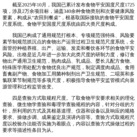
截至2025年10月，我国已累计发布食物平安国度尺度1725
项，涉及2万余项目标，涵盖340余种食物类别和次要健康风险
要素，构成从“农田到餐桌”，根基取国际接轨的食物平安国度
尺度系统。食物平安国度尺度系统由四大类尺度构成。
我国已构成了通用规范打根本、专项规范强特殊、风险要
素节制规范抓沉点的食物出产运营过程卫生规范尺度系统，全
面管控种植养殖、出产、运输、发卖和餐饮各环节的食物平安
风险。出格是近几年进一步加大此类尺度的研制力度，修订食
物出产通用卫生规范，熟肉成品、乳成品、婴长儿配方食物、
特殊医学用处配方食物优良出产规范，制定调度肉成品、食用
畜禽副产物、食物加工用菌种制剂出产卫生规范、二噁英和多
氯联苯节制规范等多项尺度，积极指导食物平安监管模式向泉
源管理和过程监管改变。
四是查验方式取规程尺度。了取食物平安要求相关的理化
查验、微生物学查验和毒理学查验规程的内容，针对分歧的方
针，所利用的方式及其根基道理、仪器和设备以及响应的规格
要求、操做步调、成果鉴定及演讲内容等。查验方式取规程尺
度以校验办法能否实施为着眼点，内容以查验方式操做过程的
要求等描述性条目为从。