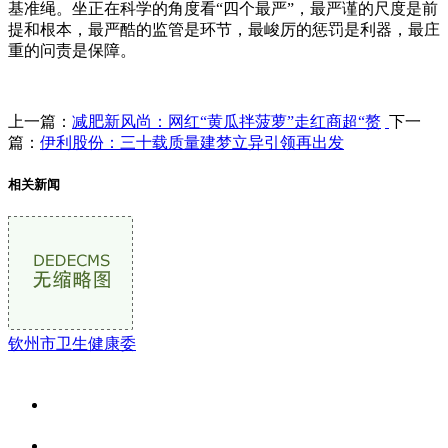
基准绳。坐正在科学的角度看“四个最严”，最严谨的尺度是前
提和根本，最严酷的监管是环节，最峻厉的惩罚是利器，最庄
重的问责是保障。
上一篇：
减肥新风尚：网红“黄瓜拌菠萝”走红商超“赘
下一
篇：
伊利股份：三十载质量建梦立异引领再出发
相关新闻
钦州市卫生健康委
关于我们
食品安全资讯