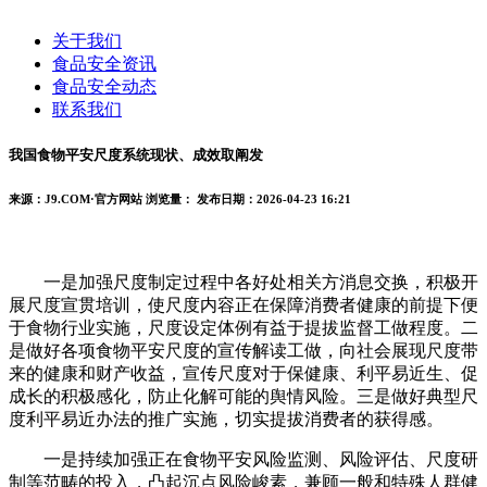
关于我们
食品安全资讯
食品安全动态
联系我们
我国食物平安尺度系统现状、成效取阐发
来源：J9.COM·官方网站
浏览量：
发布日期：2026-04-23 16:21
一是加强尺度制定过程中各好处相关方消息交换，积极开
展尺度宣贯培训，使尺度内容正在保障消费者健康的前提下便
于食物行业实施，尺度设定体例有益于提拔监督工做程度。二
是做好各项食物平安尺度的宣传解读工做，向社会展现尺度带
来的健康和财产收益，宣传尺度对于保健康、利平易近生、促
成长的积极感化，防止化解可能的舆情风险。三是做好典型尺
度利平易近办法的推广实施，切实提拔消费者的获得感。
一是持续加强正在食物平安风险监测、风险评估、尺度研
制等范畴的投入，凸起沉点风险峻素，兼顾一般和特殊人群健