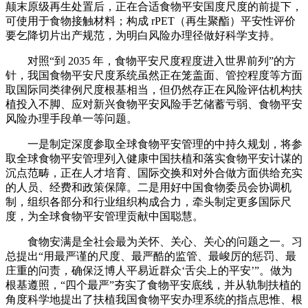
颠末原级再生处置后，正在合适食物平安国度尺度的前提下，
可使用于食物接触材料；构成 rPET（再生聚酯）平安性评价
要乞降切片出产规范，为明白风险办理径做好科学支持。
对照“到 2035 年，食物平安尺度程度进入世界前列”的方
针，我国食物平安尺度系统虽然正在笼盖面、管控程度等方面
取国际同类律例尺度根基相当，但仍然存正在风险评估机构扶
植投入不脚、应对新兴食物平安风险手艺储蓄亏弱、食物平安
风险办理手段单一等问题。
一是制定深度参取全球食物平安管理的中持久规划，将参
取全球食物平安管理列入健康中国扶植和落实食物平安计谋的
沉点范畴，正在人才培育、国际交换和对外合做方面供给充实
的人员、经费和政策保障。二是用好中国食物委员会协调机
制，组织各部分和行业组织构成合力，牵头制定更多国际尺
度，为全球食物平安管理贡献中国聪慧。
食物安满是全社会最为关怀、关心、关心的问题之一。习
总提出“用最严谨的尺度、最严酷的监管、最峻厉的惩罚、最
庄重的问责，确保泛博人平易近群众‘舌尖上的平安’”。做为
根基遵照，“四个最严”夯实了食物平安底线，并从轨制扶植的
角度科学地提出了扶植我国食物平安办理系统的指点思惟、根