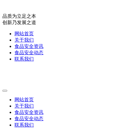
品质为立足之本
创新乃发展之道
网站首页
关于我们
食品安全资讯
食品安全动态
联系我们
网站首页
关于我们
食品安全资讯
食品安全动态
联系我们