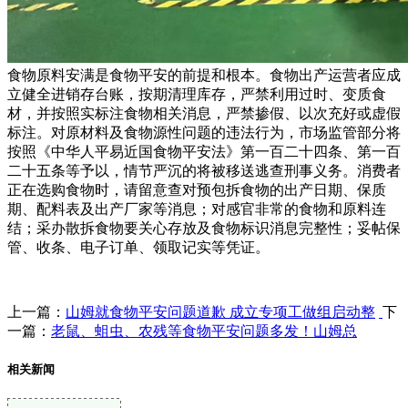
食物原料安满是食物平安的前提和根本。食物出产运营者应成
立健全进销存台账，按期清理库存，严禁利用过时、变质食
材，并按照实标注食物相关消息，严禁掺假、以次充好或虚假
标注。对原材料及食物源性问题的违法行为，市场监管部分将
按照《中华人平易近国食物平安法》第一百二十四条、第一百
二十五条等予以，情节严沉的将被移送逃查刑事义务。消费者
正在选购食物时，请留意查对预包拆食物的出产日期、保质
期、配料表及出产厂家等消息；对感官非常的食物和原料连
结；采办散拆食物要关心存放及食物标识消息完整性；妥帖保
管、收条、电子订单、领取记实等凭证。
上一篇：
山姆就食物平安问题道歉 成立专项工做组启动整
下
一篇：
老鼠、蛆虫、农残等食物平安问题多发！山姆总
相关新闻