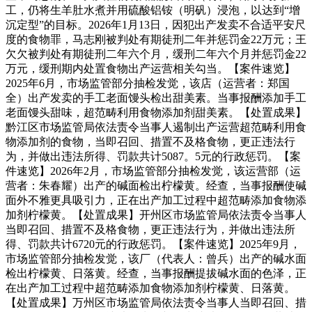
工，仍将生羊肚水煮并用硫酸铝铵（明矾）浸泡，以达到“增
沉定型”的目标。2026年1月13日，因犯出产发卖不合适平安尺
度的食物罪，马志刚被判处有期徒刑二年并惩罚金22万元；王
欠欠被判处有期徒刑二年六个月，缓刑二年六个月并惩罚金22
万元，缓刑期内处置食物出产运营相关勾当。【案件速览】
2025年6月，市场监管部分抽检发觉，该店（运营者：郑国
全）出产发卖的手工老面馒头检出甜美素。当事报酬添加手工
老面馒头甜味，超范畴利用食物添加剂甜美素。【处置成果】
黔江区市场监管局依法责令当事人遏制出产运营超范畴利用食
物添加剂的食物，当即召回、措置不及格食物，更正违法行
为，并做出违法所得、罚款共计5087。5元的行政惩罚。【案
件速览】2026年2月，市场监管部分抽检发觉，该运营部（运
营者：朱春耀）出产的碱面检出柠檬黄。经查，当事报酬使碱
面外不雅更具吸引力，正在出产加工过程中超范畴添加食物添
加剂柠檬黄。【处置成果】开州区市场监管局依法责令当事人
当即召回、措置不及格食物，更正违法行为，并做出违法所
得、罚款共计6720元的行政惩罚。【案件速览】2025年9月，
市场监管部分抽检发觉，该厂（代表人：曾兵）出产的碱水面
检出柠檬黄、日落黄。经查，当事报酬提拔碱水面的色泽，正
在出产加工过程中超范畴添加食物添加剂柠檬黄、日落黄。
【处置成果】万州区市场监管局依法责令当事人当即召回、措