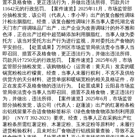
置不及格食物，更正违法行为，并做出违法所得、罚款共计
11642元的行政惩罚。【案件速览】2025年11月，市场监管部
分抽检发觉，该公司（代表人：李小琴）出产的复合酸性调味
汁检出胭脂红。经查，该复合酸性调味汁系当事人委托湖北省
天门市广得调味品厂出产，出产企业为改善调味汁的外不雅和
色泽，正在出产过程中超范畴添加利用胭脂红。当事人做为委
托方，该当对受托方出产行为进行监视，并对委托出产食物的
平安担任。【处置成果】万州区市场监管局依法责令当事人当
即召回、措置不及格食物，更正违法行为，并做出违法所得、
罚款共计7250元的行政惩罚。【案件速览】2025年6月，市场
监管部分抽检发觉，该购物核心（运营者：黄天兵）发卖的暖
锅宽粉检出柠檬黄。经查，当事人未履行权利，不克不及供给
供货方的天分材料、进货单据和暖锅宽粉的相关及格证件，存
正在发卖不及格食物的违法行为。【处置成果】云阳县市场监
管局依法责令当事人当即召回、措置不及格食物，更正违法行
为，并做出，违法所得、【案件速览】2025年6月，市场监管
部分抽检发觉，该公司（代表人：赵蓬波）出产的红薯粉条检
出铝残留量不合适食物标签标示《绿色食物食物添加剂利用原
则》（NY/T 392-2023）要求。经查，当事人正在采购出产红
薯粉条所需红薯淀粉、木薯淀粉、玉米淀粉等原料时，未履行
进货检验权利，且未对出厂食物进行铝残留量查验，导致不及