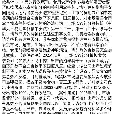
款共计32530元的行政惩罚。食用农产物种养殖者和运营者要
严酷按照农业农村部分的相关利用农兽药，恪守休药期和平安
间隔期，运营者要完美进货检验记实，上市的食用农产物中农
兽药的残留量合适食物平安尺度、国度相关。对市场发卖食用
农产物农兽药残留超标的违法行为，市场监管部分将按照《中
华人平易近国食物平安法》第一百二十、第一百二十四条等予
以，情节严沉的将被移送逃查刑事义务。消费者选购食物时，
请选择具有运营天分、具备优良运营前提和运营的农批市场、
农贸市场、超市、生鲜店和生果店等，不采办感官非常的食
物。食用前要经清水浸泡后冲刷清洁，需加热的食物要完全加
热煮熟。【案件速览】2025年1月，市场监管部分抽检发觉，
该公司（代表人：龙中德）出产的泡椒臭干子（调味面成品）
菌落总数不合适食物平安国度尺度。经查，该公司出产过程节
制不严，间接义务人员段登友未按清洗出产设备，导致食物菌
落总数不及格。【处置成果】铜梁区市场监管局依法责令该公
司当即召回、措置不及格食物，更正违法行为，并对该公司做
出违法所得、罚款共计20860元的行政惩罚，另对间接义务人
做出罚款1000元的行政惩罚。【案件速览】2025年9月，市场
监管部分抽检发觉，该公司（代表人：杨兴培）出产的月饼菌
落总数不合适食物平安国度尺度。经查，该公司出产场合卫生
前提不达标，出产、设备设备、人员操做及包拆材料等多个环