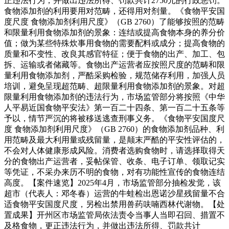
正违法行为，并做出违法所得、罚款共计2750元的行政惩罚。
食物添加剂的利用要用对范畴，还得用对剂量。《食物平安国
度尺度 食物添加剂利用尺度》（GB 2760）了能够按照的范畴
和限量利用食物添加剂的景象：连结或提高食物本身的养分价
值；做为某些特殊炊事用食物的需要配料或成分；提高食物的
质量和不变性、改良其感官特征；便于食物的出产、加工、包
拆、运输或者储藏等。食物出产运营者应按照尺度的范畴和限
量利用食物添加剂，严酷采购检验，规范储存利用，加强人员
培训，避免呈现超范畴、超限量利用食物添加剂的景象。对超
限量利用食物添加剂的违法行为，市场监管部分将按照《中华
人平易近国食物平安法》第一百二十四条、第一百二十五条等
予以，情节严沉的将被移送逃查刑事义务。《食物平安国度尺
度 食物添加剂利用尺度》（GB 2760）的食物添加剂品种、利
用范畴及最大利用量或残留量，是颠末严酷的平安性评估的，
不会对人体健康形成风险。消费者选购食物时，请选择取得天
分的食物出产运营者，妥帖保管、收条、电子订单、领取记实
等凭证，不采办来历不明的食物，对有功能性宣传的食物连结
高度。【案件速览】2025年4月，市场监管部分抽检发觉，该
超市（代表人：邓冬春）运营的牛蛙检出恩诺沙星残留量不合
适食物平安国度尺度，另检出禁用兽药呋喃西林代谢物。【处
置成果】开州区市场监管局依法责令当事人当即召回、措置不
及格食物，更正违法行为，并做出违法所得、罚款共计