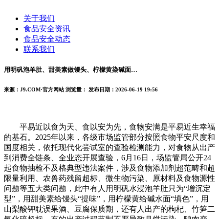
关于我们
食品安全资讯
食品安全动态
联系我们
用明矾泡羊肚、甜美素做馒头、柠檬黄染碱面…
来源：J9.COM·官方网站
浏览量：
发布日期：2026-06-19 19:56
平易近以食为天、食以安为先，食物安满是平易近生幸福
的基石。2025年以来，各级市场监管部分按照食物平安尺度和
国度相关，依托现代化尝试室的查验检测能力，对食物从出产
到消费全链条、全业态开展查验，6月16日，场监管局公开24
起食物抽检不及格典型违法案件，涉及食物添加剂超范畴和超
限量利用、农兽药残留超标、微生物污染、原材料及食物源性
问题等五大类问题，此中有人用明矾水浸泡羊肚只为“增沉定
型”，用甜美素给馒头“提味”，用柠檬黄给碱水面“填色”，用
山梨酸钾耽误果酒、豆腐保质期，还有人出产的枸杞、竹笋二