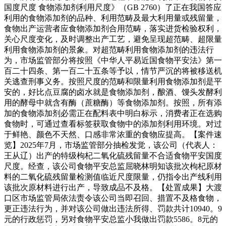
国度尺度 食物添加剂利用尺度》（GB 2760）了正在我国答应
利用的食物添加剂的品种、利用范畴及最大利用量或残留量，
食物出产运营者应食物添加剂合用范畴，落实进货检验权利，
关心尺度变化，及时调整出产工艺，避免呈现超范畴、超限量
利用食物添加剂的景象。对超范畴利用食物添加剂的违法行
为，市场监管部分将按照《中华人平易近国食物平安法》第一
百二十四条、第一百二十五条等予以，情节严沉的将被移送机
关逃查刑事义务。按照尺度的范畴和限量利用食物添加剂是平
安的，好比点豆腐的卤水就是食物添加剂，酿酒、馒头发酵利
用的酵母中就含有酶（蔗糖酶）等食物添加剂。按照，所有添
加的食物添加剂必需正在配料表中明白标示，消费者正在选购
食物时，可通过查看标签获取食物中的添加剂利用环境。对过
于鲜艳、颜色不天然、口感非常浓重的食物应提高。【案件速
览】2025年7月，市场监管部分抽检发觉，该公司（代表人：
王从辽）出产的特级枸杞二氧化硫残留量不合适食物平安国度
尺度。经查，该公司食物平安总监屈晓林明知该批次枸杞原材
料的二氧化硫残留量检测值临近尺度限量，仍指令出产线利用
该批次原材料进行出产，导致成品不及格。【处置成果】大渡
口区市场监管局依法责令该公司当即召回、措置不及格食物，
更正违法行为，并对该公司做出违法所得、罚款共计10940。9
元的行政惩罚，另对食物平安总监小我做出罚款5586。8元的