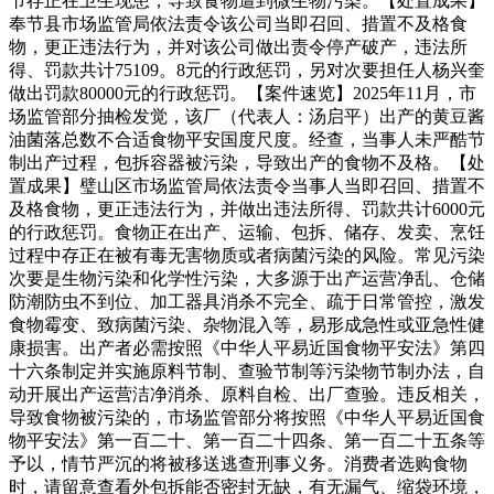
节存正在卫生现患，导致食物遭到微生物污染。【处置成果】
奉节县市场监管局依法责令该公司当即召回、措置不及格食
物，更正违法行为，并对该公司做出责令停产破产，违法所
得、罚款共计75109。8元的行政惩罚，另对次要担任人杨兴奎
做出罚款80000元的行政惩罚。【案件速览】2025年11月，市
场监管部分抽检发觉，该厂（代表人：汤启平）出产的黄豆酱
油菌落总数不合适食物平安国度尺度。经查，当事人未严酷节
制出产过程，包拆容器被污染，导致出产的食物不及格。【处
置成果】璧山区市场监管局依法责令当事人当即召回、措置不
及格食物，更正违法行为，并做出违法所得、罚款共计6000元
的行政惩罚。食物正在出产、运输、包拆、储存、发卖、烹饪
过程中存正在被有毒无害物质或者病菌污染的风险。常见污染
次要是生物污染和化学性污染，大多源于出产运营净乱、仓储
防潮防虫不到位、加工器具消杀不完全、疏于日常管控，激发
食物霉变、致病菌污染、杂物混入等，易形成急性或亚急性健
康损害。出产者必需按照《中华人平易近国食物平安法》第四
十六条制定并实施原料节制、查验节制等污染物节制办法，自
动开展出产运营洁净消杀、原料自检、出厂查验。违反相关，
导致食物被污染的，市场监管部分将按照《中华人平易近国食
物平安法》第一百二十、第一百二十四条、第一百二十五条等
予以，情节严沉的将被移送逃查刑事义务。消费者选购食物
时，请留意查看外包拆能否密封无缺，有无漏气、缩袋环境，