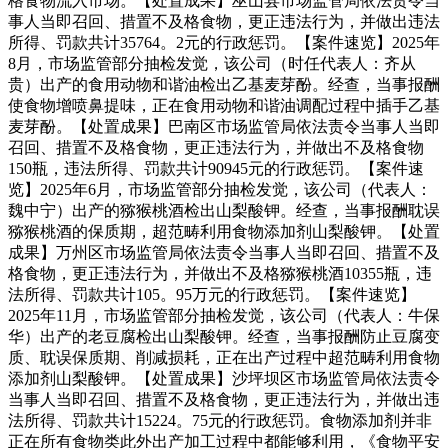
格食物流入市场。【处置成果】巫山县市场监管局依法责令当
事人当即召回、措置不及格食物，更正违法行为，并做出违法
所得、罚款共计35764。2元的行政惩罚。【案件速览】2025年
8月，市场监管部分抽检发觉，该公司（时任代表人：齐从
贵）出产的食用动物和谐油检出乙基麦芽酚。经查，当事报酬
使食物增喷鼻提味，正在食用动物和谐油调配过程中插手乙基
麦芽酚。【处置成果】巴南区市场监管局依法责令当事人当即
召回、措置不及格食物，更正违法行为，并做出不及格食物
150瓶，违法所得、罚款共计90945元的行政惩罚。【案件速
览】2025年6月，市场监管部分抽检发觉，该公司（代表人：
魏中宁）出产的猕猴桃酒检出山梨酸钾。经查，当事报酬耽误
猕猴桃酒的保质期，超范畴利用食物添加剂山梨酸钾。【处置
成果】万州区市场监管局依法责令当事人当即召回、措置不及
格食物，更正违法行为，并做出不及格猕猴桃酒10355瓶，违
法所得、罚款共计105。95万元的行政惩罚。【案件速览】
2025年11月，市场监管部分抽检发觉，该公司（代表人：牛保
华）出产的老豆腐检出山梨酸钾。经查，当事报酬防止豆腐变
质、耽误保质期、削减损耗，正在出产过程中超范畴利用食物
添加剂山梨酸钾。【处置成果】沙坪坝区市场监管局依法责令
当事人当即召回、措置不及格食物，更正违法行为，并做出违
法所得、罚款共计15224。75元的行政惩罚。食物添加剂并非
正在所有食物类此外出产加工过程中都能够利用，《食物平安