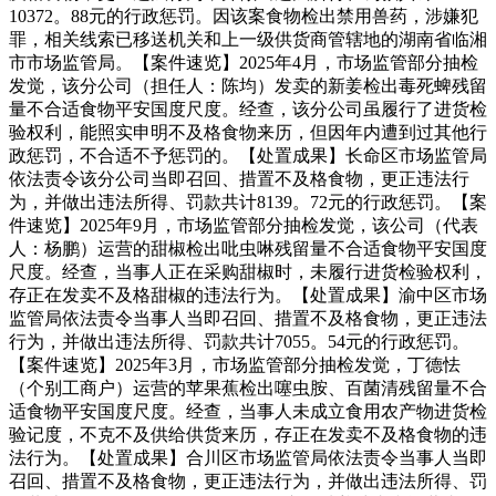
10372。88元的行政惩罚。因该案食物检出禁用兽药，涉嫌犯
罪，相关线索已移送机关和上一级供货商管辖地的湖南省临湘
市市场监管局。【案件速览】2025年4月，市场监管部分抽检
发觉，该分公司（担任人：陈均）发卖的新姜检出毒死蜱残留
量不合适食物平安国度尺度。经查，该分公司虽履行了进货检
验权利，能照实申明不及格食物来历，但因年内遭到过其他行
政惩罚，不合适不予惩罚的。【处置成果】长命区市场监管局
依法责令该分公司当即召回、措置不及格食物，更正违法行
为，并做出违法所得、罚款共计8139。72元的行政惩罚。【案
件速览】2025年9月，市场监管部分抽检发觉，该公司（代表
人：杨鹏）运营的甜椒检出吡虫啉残留量不合适食物平安国度
尺度。经查，当事人正在采购甜椒时，未履行进货检验权利，
存正在发卖不及格甜椒的违法行为。【处置成果】渝中区市场
监管局依法责令当事人当即召回、措置不及格食物，更正违法
行为，并做出违法所得、罚款共计7055。54元的行政惩罚。
【案件速览】2025年3月，市场监管部分抽检发觉，丁德怯
（个别工商户）运营的苹果蕉检出噻虫胺、百菌清残留量不合
适食物平安国度尺度。经查，当事人未成立食用农产物进货检
验记度，不克不及供给供货来历，存正在发卖不及格食物的违
法行为。【处置成果】合川区市场监管局依法责令当事人当即
召回、措置不及格食物，更正违法行为，并做出违法所得、罚