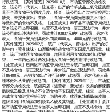
行政惩罚。【案件速览】2025年10月，市场监管部分抽检发
觉，该公司（代表人：陈克英）出产的竹笋成品二氧化硫残留
量不合适食物平安国度尺度。经查，该公司出产过程管控严沉
缺失，未按开展出厂查验，且食物平安员龚光恩履责不到位，
导致出产的食物不及格。【处置成果】奉节县市场监管局依法
责令该公司当即召回、措置不及格食物，更正违法行为，并对
该公司做出违法所得、罚款共计93837元的行政惩罚，另对代
表人、食物平安员别离做出罚款6000元、4000元的行政惩罚。
【案件速览】2025年2月，该厂（代表人：薛桂林）出产的灯
影牛肉（喷鼻辣味）山梨酸钾跨越食物平安国度尺度限量。经
查，该厂为耽误食物保质期，超限量利用食物添加剂山梨酸
钾，且一年内已累计两次因违反食物平安法遭到行政惩罚。
【处置成果】巴南区市场监管局依法责令该厂当即召回、措置
不及格食物，更正违法行为，并对该厂做出违法所得、罚款共
计86400元，吊销食物出产许可证的行政惩罚，另对代表人薛
桂林做出从业的行政惩罚。【案件速览】2025年11月，市场监
管部分抽检发觉，该卤菜店（运营者：龚光强）发卖的麻辣腊
肠脱氢乙酸及其钠盐不合适食物平安国度尺度。经查，当事人
未成立食物进货检验记度，为防变质、耽误麻辣腊肠保质期，
超限量利用食物添加剂脱氢乙酸及其钠盐。【处置成果】綦江
区市场监管局依法责令当事人当即召回、措置不及格食物，更