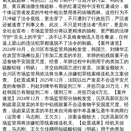
氧化硫超标，有的出产过程节制不严导致月饼污染、鸭肉变
质、黄豆酱油微生物超标，有的红薯淀粉中没有红薯成分，极
个体运营者发卖的牛蛙中检出禁用兽药呋喃西林。这些行为不
只冲破了法令底线，更击穿了，不只遭到了行政惩罚，严沉者
还被逃查了刑事义务。此次，不只是对违法者“亮剑”，更是向
全社会宣布：市场监管部分将以更精准的抽检、更严酷的法律
守护“舌尖上的平安”，决不让不及格食物流入苍生餐桌，任何
逼上梁山的违法犯罪都逃脱不了法令的制裁。【案件速览】
2024年10月，合川区市场监管局抽检发觉，韩国兰、刘继华正
在农贸市场摊位及门市加工发卖的羊肚、羊肺的铝残留量不合
适食物平安国度尺度。经查，羊肺过程中利用用于肉类加工的
硫酸铝铵（明矾），并交由韩国兰进行发卖。涉案金额较大，
合川区市场监管局依法将当事人涉嫌犯罪线索移送机关立案侦
查。【处置成果】2025年12月，法院以出产发卖不合适平安尺
度的食物罪，判处刘继华有期徒刑三年，并惩罚金20万元；判
处韩国兰有期徒刑二年，缓刑三年，并惩罚金8万元。【案件
速览】2024年12月，市场监管部分抽检发觉，沉庆高新区彭兴
刚卤菜店发卖的羊肚中铝残留量不合适食物平安国度尺度。经
查，该卤菜店发卖的羊肚来自河南省中牟县豫弘斋牛羊肉商行
（运营者：马志刚、王欠欠），涉案金额较大，沉庆高新区市
场监管局将涉嫌犯罪线索移送机关。【处置成果】经机关侦
查，马志刚、王欠欠佳耦明知硫酸铝铵（明矾）用于肉类加