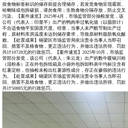
按食物标签标识的储存前提合理储存，若发觉食物呈现霉斑、
哈喇味或包拆破损，请勿食用；生熟食物分隔存放，防止交叉
污染。【案件速览】2025年4月，市场监管部分抽检发觉，该
公司（代表人：印显平）出产的鸭肉串过氧化值（以脂肪计）
不合适食物平安国度尺度。经查，当事人未严酷节制出产过
程，原材料库房温度未达到储存要求，导致原材料脂肪氧化酸
败。【处置成果】铜梁区市场监管局依法责令当事人当即召
回、措置不及格食物，更正违法行为，并做出违法所得、罚款
共计10728元的行政惩罚。【案件速览】2025年10月，市场监
管部分发觉，该公司（代表人：朱云龙）出产的数牛暖锅川粉
（湿粉条）正在外包拆纸箱及小袋外包拆卸料表中均标注含有
红薯淀粉，但抽检未检出红薯源性成分，存正在掺假的违法行
为。【处置成果】铜梁区市场监管局依法责令当事人当即召
回、措置不及格食物，更正违法行为，并做出违法所得、罚款
共计50885元的行政惩罚。