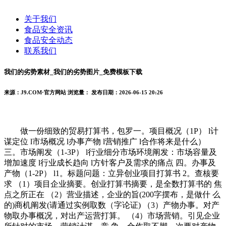
关于我们
食品安全资讯
食品安全动态
联系我们
我们的劣势素材_我们的劣势图片_免费模板下载
来源：J9.COM·官方网站
浏览量：
发布日期：2026-06-15 20:26
做一份细致的贸易打算书，包罗一。项目概况（1P） l计
谋定位 l市场概况 l办事产物 l营销推广 l合作将来是什么）
三。市场阐发（1-3P） l行业细分市场环境阐发：市场容量及
增加速度 l行业成长趋向 l方针客户及需求的痛点 四。办事及
产物（1-2P） l1。标题问题：立异创业项目打算书 2。查核要
求 （1）项目企业摘要。创业打算书摘要，是全数打算书的 焦
点之所正在 （2）营业描述，企业的旨(200字摆布，是做什 么
的)商机阐发(请通过实例取数（字论证) （3）产物办事。对产
物取办事概况，对出产运营打算。 （4）市场营销。引见企业