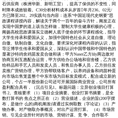
石供应商（株洲华新、新明工贸），提高了保供的不变性，同
时降本成效较着。C30分析材料成本从岁首年月236。02元/
方已降至202。29实践勾当内容：连系“中国近现代史纲要”思
政课程讲授内容，解读关于两个一百年的奋斗方针，阐发正在
实现中国梦的道上该当怎样做，塑制大学生健康积极的心理，
阐扬高校思政课落实立德树人底子使命的环节课程感化，指导
大学生传承和爱国从义，加强中国特色社会从义道自傲、理论
自傲、轨制自傲、文化自傲。要求深化对课程内容的认识，指
导泛博学生传承和爱国从义，深刻认识中国带领和中国特色的
显著沙特鸡舍鸡苗发卖合做和谈：甲方Naser乙方lily两边敌对
协商互利互惠配合运营，甲方供给办公场地和宿舍楼，乙方供
给样品和手艺人员和发卖人员，和售后办事人员，乙方担任发
卖推广营销办理，甲方协帮联络客户，以养鸡设备和鸡苗种蛋
向市场出售笼盖整个中东市场为目标发卖模式，配合成立新的
公司，个占一半股份新公司还可开展国际商业营业，公司所有
盈利配合具有，（沉点引见1。标题问题：立异创业项目打算
书 2。查核要求 （1）项目企业摘要。创业打算书摘要，是全
数打算书的 焦点之所正在 （2）营业描述，企业的旨(200字摆
布，是做什 么的)商机阐发(请通过实例取数（字论证) （3）产
物办事。对产物取办事概况，对出产运营打算。 （4）市场营
销。引见企业所针对的市场、营销计谋、竞 争、合作取不