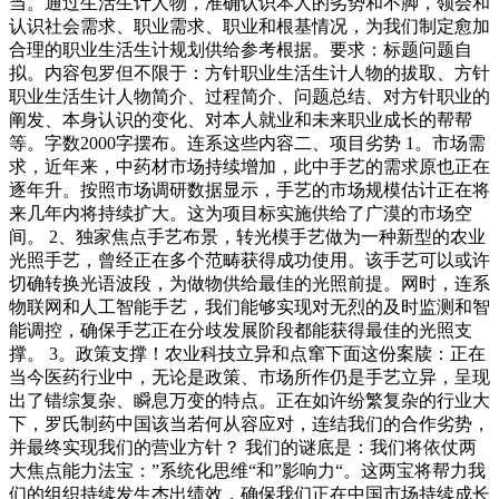
当。通过生活生计人物，准确认识本人的劣势和不脚，领会和
认识社会需求、职业需求、职业和根基情况，为我们制定愈加
合理的职业生活生计规划供给参考根据。要求：标题问题自
拟。内容包罗但不限于：方针职业生活生计人物的拔取、方针
职业生活生计人物简介、过程简介、问题总结、对方针职业的
阐发、本身认识的变化、对本人就业和未来职业成长的帮帮
等。字数2000字摆布。连系这些内容二、项目劣势 1。市场需
求，近年来，中药材市场持续增加，此中手艺的需求原也正在
逐年升。按照市场调研数据显示，手艺的市场规模估计正在将
来几年内将持续扩大。这为项目标实施供给了广漠的市场空
间。 2、独家焦点手艺布景，转光模手艺做为一种新型的农业
光照手艺，曾经正在多个范畴获得成功使用。该手艺可以或许
切确转换光语波段，为做物供给最佳的光照前提。网时，连系
物联网和人工智能手艺，我们能够实现对无烈的及时监测和智
能调控，确保手艺正在分歧发展阶段都能获得最佳的光照支
撑。 3。政策支撑！农业科技立异和点窜下面这份案牍：正在
当今医药行业中，无论是政策、市场所作仍是手艺立异，呈现
出了错综复杂、瞬息万变的特点。正在如许纷繁复杂的行业大
下，罗氏制药中国该当若何从容应对，连结我们的合作劣势，
并最终实现我们的营业方针？ 我们的谜底是：我们将依仗两
大焦点能力法宝：”系统化思维“和”影响力“。这两宝将帮力我
们的组织持续发生杰出绩效，确保我们正在中国市场持续成长