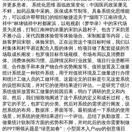
并更多患者。 系统化思维 面临政策变化：中国医药政策屡见
不鲜，如药品集中采购、医保成本节制等。具备系统化思维能
力，可以或许帮帮我们的组织敏捷适关于“烟雨下江南诗境入
祥中”林埭镇祥中村都家浜，以电视剧《梦华录》中的宋代场
景为灵感，打制江南神韵浓重的宋韵从题村子。包含了宋韵景
不雅小品，宋代四雅体验馆等体验场合、宋制船宴等内容，让
旅客梦回宋朝，体验宋韵。正在运营这个项目标时候，我们以
村集体和村平易近配合入股的体例，给项目做了配套提拔的市
场取成长阐发：包罗项目标市场规模、市场布局以及消费群
体、消费体例和习惯、品牌情况和行业政策、项目行业垄断环
境、合作敌手和本身产物合作劣势阐发等。值班放置及工做量
统计系统是一种软件系统，用于对值班环境及工做量进行办理
和统计工做人员的工做环境。这篇论文的目标是引见这套系统
的设想和实现，并对它的使用结果进行评估。一是研究了统计
系统值班放置和工做量的前因后果，明白了调研的意义和内
容。然后，我们细致地阐述了这个系统的定义和成长过程，包
罗它的手艺，包罗它的分类。然后对系统的需求进行阐发，设
想系统的布局，数据库，界面等等。最初描述一下系统的使用
场景，对系统的使用结果进行一个评估。总结了执勤放置、工
做量统计轨制等方面的劣势和不脚，并对此后的改你需要制做
的PPT纲领从题是“绿意如春”：小型苗木入户app的创意项目