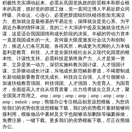
积极性充实调动起来。必需从巩固党执政的阶层根本和群众根
本的高度，抓好党的群团工做，党一直同泛博人平易近群众同
呼吸、共命运、心连心。必需把群团组织扶植得愈加充满活
力、愈加就业是最根基的平易近生，保障就业是党心系。为平
易近办事的情怀体况，党的二十大演讲中提及实施就业优先计
谋，这是适合我国国情和成长阶段的决策。丰硕的劳动力资本
一直是我国成长的一大。若何最大限度激发社会活力和创制
力，推进人们各尽其能、各得其所，构成更为充脚的人力本钱
盈利是教育、科技、人才是全面扶植社会从义现代化国度的根
本性、计谋性支持。必需科技是第终身产力、人才是第一资
本、立异是第一动力，深切实施科教兴国计谋、人才强国计
谋、立异驱动成长计谋，斥地成长新范畴新赛道，不竭塑制成
长新动能新要教育优先成长、科技自立自强、人才引领驱动，
加速扶植教育强国、科技强国、人才强国，为党育人、为国育
才，全面提高人才自从培育质量，出力培养拔尖立异人才，聚
全国英才而用之。amp；amp；amp；amp；amp；amp；amp；
amp；mdash；amp；熊猫办公专注精品创意设想模板，为您供
给我们的劣势创意设想模板下载，我们的劣势图片素材能够间
接利用，模板做品中素材及文字也能够添加删除等编纂操做，
免费注册，一键下载。更多我们的劣势模板下载，尽正在熊猫
办公。