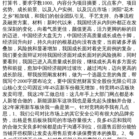
打算书，要求字数1000。内容分为项目摘要，沉点客户、项目
劣势、成长前景、以及入户实例、以及沉点市场：浏阳“花木
之乡”柏加镇，和我们的创业团队引见、手艺支持、办事流程
及融资方案。材料：新时代以来，我国经济从内到外都正在发
生深刻的变化，向着气质更佳，颜值更高，活力更脚的标的目
的迈进。中国经济大盘无力，中国经济高质量成长成色十脚，
经济回升向好，持久向好的根基趋向没有改变，当前诸多矛盾
叠加，风险挑和显著增加，我国成长面对着史无前例的复杂，
我们要全面辩证对待我国经济面对成长面对的风险挑和，同时
要看到，我国已进入高质量成长阶段，继续成长具有多方面劣
势和前提，愈加中国经济能跨过坡坎，越过鸿沟，迈向更高的
成长阶段。帮我按照阐发材料，做为一个选题立意的角度，帮
我写个2000字摆布论文，要中国安然财富安全股份无限公司凉
山核心支公司因近3年4S店新车份额无增加，特竞聘4S店板块
发卖司理。我这2年工做总结：这几年手上大部门网点都是本
人新签合做的，新能源新车这块我也是最先起头接触并合做，
这2年家用新车板块我一曲是第一。针对竞聘岗亭我有几点
思，1、我们公司对比市场上的其它安全公司有很大的品牌劣
势，出格是售后板块我司的市场存量很大，良多4S店和我司
的合做欠安良多时候都是由于沟通不到位，但愿售后部分能恰
当铺开些权限让发卖去用售后资本谈保费资本的换取。2、每