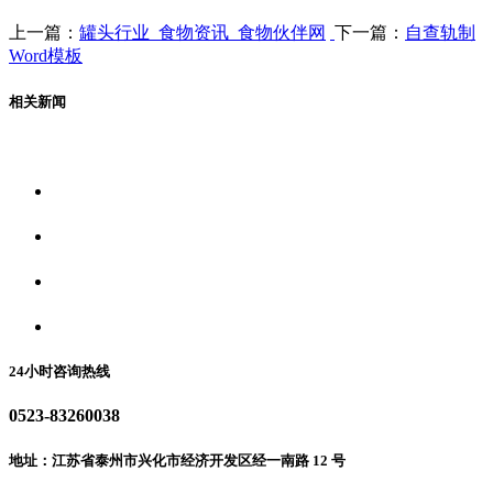
上一篇：
罐头行业_食物资讯_食物伙伴网
下一篇：
自查轨制
Word模板
相关新闻
关于我们
食品安全资讯
食品安全动态
联系我们
24小时咨询热线
0523-83260038
地址：江苏省泰州市兴化市经济开发区经一南路 12 号