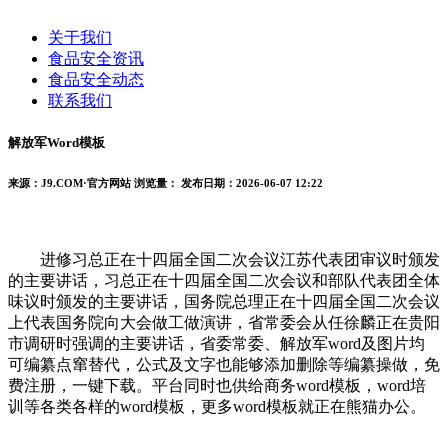
关于我们
食品安全资讯
食品安全动态
联系我们
解放军Word模板
来源：J9.COM·官方网站
浏览量：
发布日期：2026-06-07 12:22
进修习总正在十四届全国二次会议江苏代表团审议时颁发
的主要讲话，习总正在十四届全国二次会议和部队代表团全体
味议时颁发的主要讲话，国务院总理正在十四届全国二次会议
上代表国务院向大会做工做演讲，省常委会从任徐麟正在贵阳
市调研时强调的主要讲话，省委常委、解放军word及图片均
可编纂点窜替代，公式及文字也能够添加删除等编纂操做，免
费注册，一键下载。平台同时也供给商务word模板，word培
训等各类各样的word模板，更多word模板就正在熊猫办公。