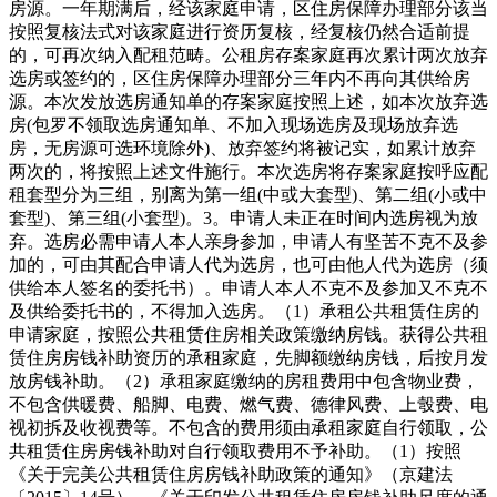
房源。一年期满后，经该家庭申请，区住房保障办理部分该当
按照复核法式对该家庭进行资历复核，经复核仍然合适前提
的，可再次纳入配租范畴。公租房存案家庭再次累计两次放弃
选房或签约的，区住房保障办理部分三年内不再向其供给房
源。本次发放选房通知单的存案家庭按照上述，如本次放弃选
房(包罗不领取选房通知单、不加入现场选房及现场放弃选
房，无房源可选环境除外)、放弃签约将被记实，如累计放弃
两次的，将按照上述文件施行。本次选房将存案家庭按呼应配
租套型分为三组，别离为第一组(中或大套型)、第二组(小或中
套型)、第三组(小套型)。3。申请人未正在时间内选房视为放
弃。选房必需申请人本人亲身参加，申请人有坚苦不克不及参
加的，可由其配合申请人代为选房，也可由他人代为选房（须
供给本人签名的委托书）。申请人本人不克不及参加又不克不
及供给委托书的，不得加入选房。（1）承租公共租赁住房的
申请家庭，按照公共租赁住房相关政策缴纳房钱。获得公共租
赁住房房钱补助资历的承租家庭，先脚额缴纳房钱，后按月发
放房钱补助。（2）承租家庭缴纳的房租费用中包含物业费，
不包含供暖费、船脚、电费、燃气费、德律风费、上彀费、电
视初拆及收视费等。不包含的费用须由承租家庭自行领取，公
共租赁住房房钱补助对自行领取费用不予补助。（1）按照
《关于完美公共租赁住房房钱补助政策的通知》（京建法