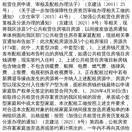
租赁住房申请、审核及配租办理法子》（京建法〔2011〕25
号）、《关于进一步加强保障性住房资历审核办理相关工做的
通知》（京住审字〔2015〕41号）、《加强公共租赁住房资历
复核及分派办理的通知》（京建法〔2021〕8号）等相关，现
将我区涉及5个公共租赁住房项目房源，以间接发放选房通知
单体例面向我区部门公共租赁住房存案家庭配租，现就相关事
宜通知布告如下：此次配租房源涉及5个公租房项目，房源共
计74套。此中，大套型28套，中套型1套，1。上述房钱尺度为
发布配租通知布告时点的房钱尺度，如遇公共租赁住房项目房
钱调整，现实签约入住时，2。上述公共租赁住房项目标房钱
包含物业费，不包含供暖费、船脚、电费、燃气费、德律风
费、上彀费、电视初拆及收视费等。3。正在配租过程中若有
新腾退等缘由发生的房源将一并纳入上述配租房源中。房源户
型以现实交付入住衡宇户型为准，面积和房钱价钱最终以申请
家庭取产权单元签定的租赁合同为准。1。2026年4月30日(含)
前取得公共租赁住房存案资历的我区轮候的宿舍、单居或小套
型家庭和中或大套型家庭。本次配租工做按照上述文件要求，
对合适本次配租对象的轮候家庭采纳间接发放选房通知单的体
例组织选房。出格提醒：按照《加强公共租赁住房资历复核及
分派办理的通知》（京建法〔2021〕8号）第四条，公租房资
历存案家庭放弃选房或签约累计两次的，一年内不再向其供给