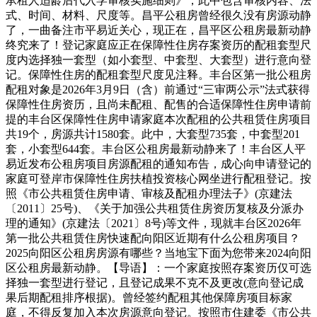
承租人适龄后代入学审核实施细则》，此中包含审核内容、法
式、时间、材料、尺度等。昌平公租房曾经很久没有房源动静
了，一曲备注市平易近关心，现正在，昌平区公租房最新动静
终究来了！登记家庭应正在保障性住房存案资历的配租套型尺
度内选择独一套型（如小套型、中套型、大套型）进行意向登
记。保障性住房的配租套型尺度见注释。丰台区第一批公租房
配租对象是2026年3月9日（含）前通过“三审两公示”法式获得
保障性住房资历，且尚未配租、配售的合适保障性住房申请前
提的丰台区保障性住房申请家庭本次配租的公共租赁住房项目
共19个，房源共计1580套。此中，大套型735套，中套型201
套，小套型644套。丰台区公租房最新动静来了！丰台区人平
易近发布公租房项目房源配租的通知布告，成心向申请登记的
家庭可登岸市保障性住房扶植投资核心网坐进行配租登记。按
照《市公共租赁住房申请、审核及配租办理法子》(京建法
〔2011〕25号)、《关于加强公共租赁住房资历复核及分派办
理的通知》(京建法〔2021〕8号)等文件，现就丰台区2026年
第一批公共租赁住房快速配向阳区近期有什么公租房项目？
2025向阳区公租房房源有哪些？当地宝下面为您带来2024向阳
区公租房最新动静。【导语】：一个家庭按照存案资历仅可选
择独一套型进行登记，且登记成果不克不及更改(意向登记成
果后期配租排序根据)。曾经签约配租其他保障房项目标家
庭，不得反复加入本次房源意向登记。按照市住建委《市公共