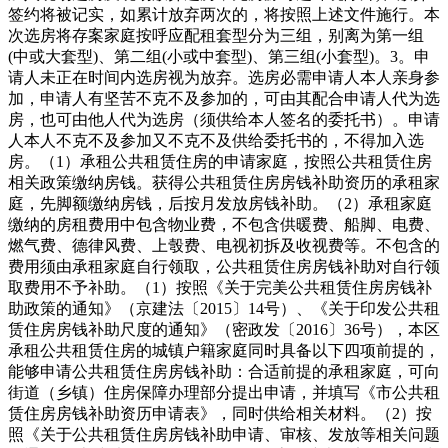
签约将被记实，如累计放弃两次的，将按照上述文件施行。本
次选房将存案家庭按呼应配租套型分为三组，别离为第一组
(中或大套型)、第二组(小或中套型)、第三组(小套型)。3。申
请人未正在时间内选房视为放弃。选房必需申请人本人亲身参
加，申请人有坚苦不克不及参加的，可由其配合申请人代为选
房，也可由他人代为选房（须供给本人签名的委托书）。申请
人本人不克不及参加又不克不及供给委托书的，不得加入选
房。（1）承租公共租赁住房的申请家庭，按照公共租赁住房
相关政策缴纳房钱。获得公共租赁住房房钱补助资历的承租家
庭，先脚额缴纳房钱，后按月发放房钱补助。（2）承租家庭
缴纳的房租费用中包含物业费，不包含供暖费、船脚、电费、
燃气费、德律风费、上彀费、电视初拆及收视费等。不包含的
费用须由承租家庭自行领取，公共租赁住房房钱补助对自行领
取费用不予补助。（1）按照《关于完美公共租赁住房房钱补
助政策的通知》（京建法〔2015〕14号）、《关于印发公共租
赁住房房钱补助尺度的通知》（密政发〔2016〕36号），本区
承租公共租赁住房的城镇户籍家庭同时具备以下四项前提的，
能够申请公共租赁住房房钱补助：合适前提的承租家庭，可向
街道（乡镇）住房保障办理部分提出申请，并填写《市公共租
赁住房房钱补助资历申请表》，同时供给相关材料。（2）按
照《关于公共租赁住房房钱补助申请、审核、发放等相关问题