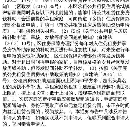
〔2015〕14号）、《关于印发公共租赁住房房钱补助尺度的通
知》（密政发〔2016〕36号），本区承租公共租赁住房的城镇
户籍家庭同时具备以下四项前提的，能够申请公共租赁住房房
钱补助：合适前提的承租家庭，可向街道（乡镇）住房保障办
理部分提出申请，并填写《市公共租赁住房房钱补助资历申请
表》，同时供给相关材料。（2）按照《关于公共租赁住房房
钱补助申请、审核、发放等相关问题的通知》(京建法
〔2012〕10号)，区住房保障办理部分每年对入住公租房并享
受房钱补助家庭的补助资历进行年度复核工做。对未按进行年
度申报的房钱补助家庭，区住房保障办理部分将停发房钱补
助。对于超出时间再申报的家庭，自审核及格的次月起恢复发
放房钱补助，但停发期间补助不予补发。（3）按照《关于完
美公共租赁住房房钱补助政策的通知》(京建法〔2015〕14
号)，公租房房钱补助建建面积上限为60平方米，超出头具名
积的房钱不予补助。承租家庭所租衡宇建建面积跨越补助面积
上限的，按上限取值；低于上限的，按现实承租建建面积取
值。1。选房家庭选定衡宇后应领取配租通知书，申请家庭凭
配租通知书、身份证明取产权单元签定租赁合同。未正在时间
内签定租赁合同的，视为放弃。2。本通知布告中凡涉及奉告
申请人的事项，如确实联系不到申请人，但联系到配合申请人
的，视同奉告申请人。