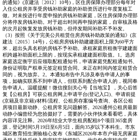
的通知》(京建法〔2012〕10号)，区住房保障办理部分每年对
入住公租房并享受房钱补助家庭的补助资历进行年度复核工
做。对未按进行年度申报的房钱补助家庭，区住房保障办理部
分将停发房钱补助。对于超出时间再申报的家庭，自审核及格
的次月起恢复发放房钱补助，但停发期间补助不予补发。
（3）按照《关于完美公共租赁住房房钱补助政策的通知》(京
建法〔2015〕14号)，公租房房钱补助建建面积上限为60平方
米，超出头具名积的房钱不予补助。承租家庭所租衡宇建建面
积跨越补助面积上限的，按现实承租建建面积取值。1。选房
家庭选定衡宇后应领取配租通知书，申请家庭凭配租通知书、
身份证明取产权单元签定租赁合同。未正在时间内签定租赁合
同的，视为放弃。2。本通知布告中凡涉及奉告申请人的事
项，如确实联系不到申请人，但联系到配合申请人的，视同奉
告申请人。温暖提醒！微信搜刮关心号【当地宝】，关心后答
复【公租房】可获公租房网上申请平台(登记入口)、申请前提
(京籍及非京籍)/材料/流程、公租房存案编号查询、各区公租
房项目最新动静、公租房常见问题解答。2026通州公租房最新
动静小编曾经为您拾掇好了，需要的小伙伴快来看看吧，具体
内容详见注释。2026年结业大学生租房配租8个项目365套房
源，登记时间5月19日至6月5日，面向35岁以下本科生。市东
城区教育招生测验核心发布《东城区2026年本市户籍无房家庭