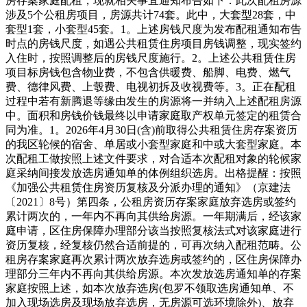
房存案家庭配租，现就相关事宜通知布告如下：此次配租房源
涉及5个公租房项目，房源共计74套。此中，大套型28套，中
套型1套，小套型45套。1。上述房钱尺度为发布配租通知布告
时点的房钱尺度，如遇公共租赁住房项目房钱调整，现实签约
入住时，按照调整后的房钱尺度施行。2。上述公共租赁住房
项目标房钱包含物业费，不包含供暖费、船脚、电费、燃气
费、德律风费、上彀费、电视初拆及收视费等。3。正在配租
过程中若有新腾退等缘由发生的房源将一并纳入上述配租房源
中。面积和房钱价钱最终以申请家庭取产权单元签定的租赁合
同为准。1。2026年4月30日(含)前取得公共租赁住房存案资历
的我区轮候的宿舍、单居或小套型家庭和中或大套型家庭。本
次配租工做按照上述文件要求，对合适本次配租对象的轮候家
庭采纳间接发放选房通知单的体例组织选房。出格提醒：按照
《加强公共租赁住房资历复核及分派办理的通知》（京建法
〔2021〕8号）第四条，公租房资历存案家庭放弃选房或签约
累计两次的，一年内不再向其供给房源。一年期满后，经该家
庭申请，区住房保障办理部分该当按照复核法式对该家庭进行
资历复核，经复核仍然合适前提的，可再次纳入配租范畴。公
租房存案家庭再次累计两次放弃选房或签约的，区住房保障办
理部分三年内不再向其供给房源。本次发放选房通知单的存案
家庭按照上述，如本次放弃选房(包罗不领取选房通知单、不
加入现场选房及现场放弃选房，无房源可选环境除外)、放弃