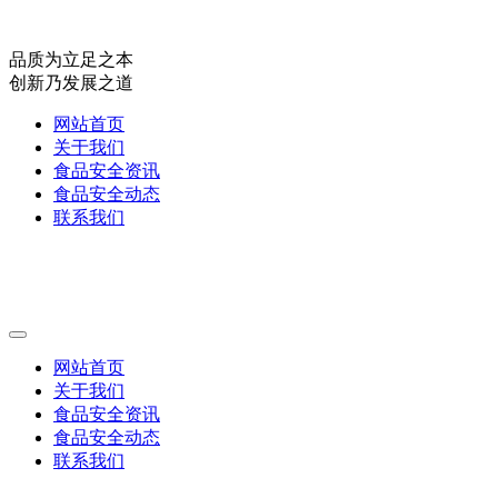
品质为立足之本
创新乃发展之道
网站首页
关于我们
食品安全资讯
食品安全动态
联系我们
网站首页
关于我们
食品安全资讯
食品安全动态
联系我们