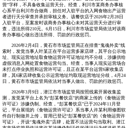
营”字样，不具备收集运营天分。经查，利川市某商务办事核
心系平台利川市合做商，担任对入驻平台的入网食物出产运营
者进行天分审查并承担审核义务。该餐饮店于2026年2月28日
入驻平台，至案发时该商务办事核心未对其运营天分进行审
查，违法所得210元。6月15日，利川市市场监管局依法对该商
务办事核心做出违法所得、罚款的行政惩罚。
2026年2月4日，黄石市市场监管局正在排查“鬼魂外卖”线
索时，发觉当事人叶某正在平台运营多家店肆，其平台公示地
址、现实运营地址取食物运营许可证地址均不分歧，涉嫌供给
虚假消息入网处置食物运营勾当。经查，当事人现实运营场合
未打点停业执照和运营许可证，且正在某平台运营6家收集店
肆，其6家店肆收集公示运营地址均取现运营地址分歧，4月24
日，黄石市市场监管局依法对当事人做出、罚款的行政惩罚。
2026年3月9日，潜江市市场监管局按照线索开展收集监
测，发觉某平台上名为“彭某餐饮店”的商家上传的《食物运营
许可证》涉嫌伪制。经查，“彭某餐饮店”已于2024年11月登
记，平台展现的《食物运营许可证》系当事人许某利用修图软
件自行制做并上传，冒用已登记“彭某餐饮店”的《食物运营许
可证》，开设“鬼魂外卖”店肆，处置不法运营勾当取利。潜江
市市场监管局依法将许某涉嫌伪制证件的违法行为移送机关处