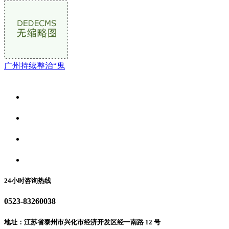
广州持续整治“鬼
关于我们
食品安全资讯
食品安全动态
联系我们
24小时咨询热线
0523-83260038
地址：江苏省泰州市兴化市经济开发区经一南路 12 号