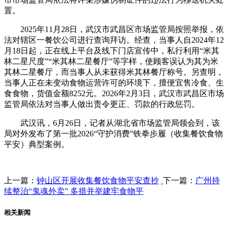
置。
2025年11月28日，武汉市武昌区市场监管局按照举报，依
法对辖区一餐饮公司进行查询拜访。经查，当事人自2024年12
月18日起，正在线上平台及线下门店宣传中，私行利用“米其
林二星尺度”“米其林二星餐厅”等字样，使顾客误认为其为米
其林二星餐厅，而当事人从未获得米其林餐厅称号。另查明，
当事人正在未变动食物运营许可的环境下，擅便宜售冷食、生
食食物，货值金额8252元。2026年2月3日，武汉市武昌区市场
监管局依法对当事人做出责令更正、罚款的行政惩罚。
武汉讯，6月26日，记者从湖北省市场监管局领会到，该
局对外发布了第一批2026“守护消费”铁拳步履（收集餐饮食物
平安）典型案例。
上一篇：
钟山区开展收集餐饮食物平安查抄
下一篇：
广州持
续整治“鬼魂外卖” 多措并举建牢食物平
相关新闻