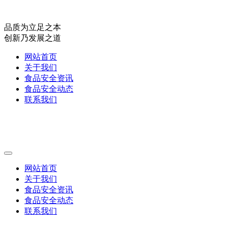
品质为立足之本
创新乃发展之道
网站首页
关于我们
食品安全资讯
食品安全动态
联系我们
网站首页
关于我们
食品安全资讯
食品安全动态
联系我们