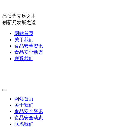
品质为立足之本
创新乃发展之道
网站首页
关于我们
食品安全资讯
食品安全动态
联系我们
网站首页
关于我们
食品安全资讯
食品安全动态
联系我们