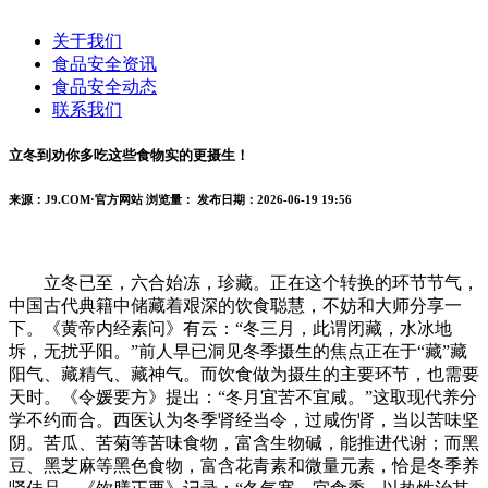
关于我们
食品安全资讯
食品安全动态
联系我们
立冬到劝你多吃这些食物实的更摄生！
来源：J9.COM·官方网站
浏览量：
发布日期：2026-06-19 19:56
立冬已至，六合始冻，珍藏。正在这个转换的环节节气，
中国古代典籍中储藏着艰深的饮食聪慧，不妨和大师分享一
下。《黄帝内经素问》有云：“冬三月，此谓闭藏，水冰地
坼，无扰乎阳。”前人早已洞见冬季摄生的焦点正在于“藏”藏
阳气、藏精气、藏神气。而饮食做为摄生的主要环节，也需要
天时。《令媛要方》提出：“冬月宜苦不宜咸。”这取现代养分
学不约而合。西医认为冬季肾经当令，过咸伤肾，当以苦味坚
阴。苦瓜、苦菊等苦味食物，富含生物碱，能推进代谢；而黑
豆、黑芝麻等黑色食物，富含花青素和微量元素，恰是冬季养