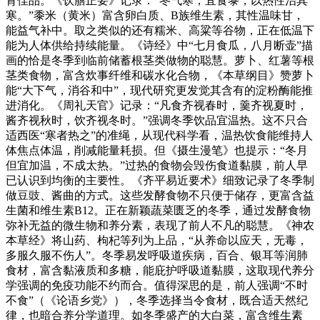
肾佳品。《饮膳正要》记录：“冬气寒，宜食黍，以热性治其
寒。”黍米（黄米）富含卵白质、B族维生素，其性温味甘，
能益气补中。取之类似的还有糯米、高粱等谷物，正在低温下
能为人体供给持续能量。《诗经》中“七月食瓜，八月断壶”描
画的恰是冬季到临前储蓄根茎类做物的聪慧。萝卜、红薯等根
茎类食物，富含炊事纤维和碳水化合物，《本草纲目》赞萝卜
能“大下气，消谷和中”，现代研究更发觉其含有的淀粉酶能推
进消化。《周礼天官》记录：“凡食齐视春时，羹齐视夏时，
酱齐视秋时，饮齐视冬时。”强调冬季饮品宜温热。这不只合
适西医“寒者热之”的准绳，从现代科学看，温热饮食能维持人
体焦点体温，削减能量耗损。但《摄生漫笔》也提示：“冬月
但宜加温，不成太热。”过热的食物会毁伤食道黏膜，前人早
已认识到均衡的主要性。《齐平易近要术》细致记录了冬季制
做豆豉、酱曲的方式。这些发酵食物不只便于储存，更富含益
生菌和维生素B12。正在新颖蔬菜匮乏的冬季，通过发酵食物
弥补无益的微生物和养分素，表现了前人不凡的聪慧。《神农
本草经》将山药、枸杞等列为上品，“从养命以应天，无毒，
多服久服不伤人”。冬季易发呼吸道疾病，百合、银耳等润肺
食材，富含黏液质和多糖，能庇护呼吸道黏膜，这取现代养分
学强调的免疫功能不约而合。值得深思的是，前人强调“不时
不食”（《论语乡党》），冬季选择当令食材，既合适天然纪
律，也暗合养分学道理。如冬季盛产的大白菜，富含维生素