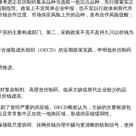
够考虑正在仿制药集采品种当选取一批沉点品种，先行摸索实正
预期指导。政策上不宜简单企业申报，也不宜以行政体例替代市
价钱合作过度、市场供应风险上升的品种，发布合作风险提醒；
。
安的主要构成部门。第二，采购政策不克不及持久只以价钱为
合做取成长组织（OECD）的近期政策实践，申明低价仿制药
势推进。
，对复杂制剂、高壁垒仿制药、临床欠缺或替代企业较少的品
复价钱虚高。
加剧了曾经严重的供应链。OECD阐发认为，欠缺的次要根源包
址且常常集中正在统一地舆区域，形成供应链懦弱性。
领取尺度协同、挂网价钱办理中赐与更清晰的轨制信号，使持