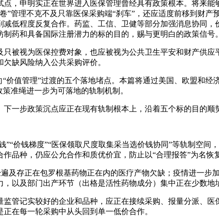
试点，申明实正在世界进入医保管理曾经具有政策根本。将来能
卷”管理不克不及只靠医保采购端“刹车”，还应适度前移到财产
削减低程度反复合作。药监、工信、卫健等部分加强消息协同，
仿制药和具备国际注册潜力的标的目的，赐与更明白的政策信号
只被视为医保控费对象，也应被视为公共卫生平安和财产供应平
和欠缺风险纳入公共采购评价。
“价值管理”过渡的五个落地堵点。本篇将通过美国、欧盟和经济
政策准绳进一步为可落地的轨制机制。
下一步政策沉点应正在现有轨制根本上，沿着五个标的目的顺
”“价钱梯度”“医保领取尺度取集采当选价钱协同”等轨制空间
作品种，仍应公允合作和质优价宜，防止以“合理报答”为名恢
曾经遍及存正在包罗根基药物正在内的医疗产物欠缺；疫情进一步
力，以及部门出产环节（出格是活性药物成分）集中正在少数地
监管记实较好的企业和品种，应正在接续采购、报量分派、医保
是正在每一轮采购中从头回到单一低价合作。