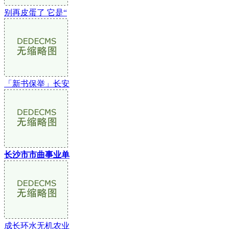
别再皮蛋了 它是“
「新书保举」长安
长沙市市曲事业单
成长环水无机农业