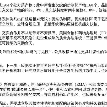
961个处方药产物；此中新发生欠缺的仿制药产物1391个、品
进入欠缺产物的约29。4%，其欠缺持续时间中位数4。0年，较着
系体例剂出口机遇相对无限；复杂仿制药、复杂制剂和高手艺壁
壁垒制剂、全球合规注册、质量系统和供应链韧机能力扶植。
实合作并不从动带来不变供应。美国食物和药物办理局（FD
是市场不克不及识别并励企业成熟的质量办理系统；三是供应中缀
更可持续的采购合同。
对制制和分销供应链的可见性”，公共政接应通过更具计谋性的
下一步，应把实正在世界研究从“回应社会质疑”的东西为采
世界评价机制；研究成果不该只用于争议发生后的注释申明，也
案》告竣姑且和谈，并已获得欧洲药品办理局（EMA）和欧盟委员
在扩展“欧洲欠缺监测平台”，使行业和监管机构可以或许更快
取供应链韧性相关的要求，并对原料药出产地区、供应来历多元
统，需要成立取其根本性功能相婚配的政策关心度和持久轨制放