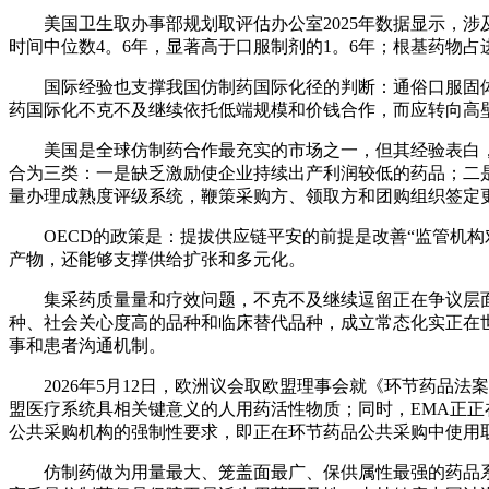
美国卫生取办事部规划取评估办公室2025年数据显示，涉及1
时间中位数4。6年，显著高于口服制剂的1。6年；根基药物占
国际经验也支撑我国仿制药国际化径的判断：通俗口服固体
药国际化不克不及继续依托低端规模和价钱合作，而应转向高
美国是全球仿制药合作最充实的市场之一，但其经验表白，充
合为三类：一是缺乏激励使企业持续出产利润较低的药品；二
量办理成熟度评级系统，鞭策采购方、领取方和团购组织签定
OECD的政策是：提拔供应链平安的前提是改善“监管机构
产物，还能够支撑供给扩张和多元化。
集采药质量量和疗效问题，不克不及继续逗留正在争议层面。
种、社会关心度高的品种和临床替代品种，成立常态化实正在
事和患者沟通机制。
2026年5月12日，欧洲议会取欧盟理事会就《环节药品法
盟医疗系统具相关键意义的人用药活性物质；同时，EMA正正
公共采购机构的强制性要求，即正在环节药品公共采购中使用
仿制药做为用量最大、笼盖面最广、保供属性最强的药品系