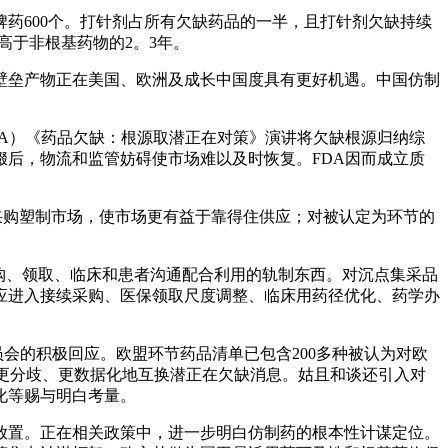
牌药600个。打针剂占所有欠缺药品的一半，且打针剂欠缺持续
高于非根基药物的2。3年。
垒产物正在美国、欧洲及成长中国度具有更好机遇。中国仿制
A）《药品欠缺：根源取潜正在对策》演讲将欠缺根源归纳综
后，物流和监管妨碍使市场难以及时恢复。FDA因而成立质
采购塑制市场，使市场更有益于靠得住供应；对被认定为环节的
购、领取、临床和患者沟通配合利用的轨制东西。对沉点集采品
应进入接续采购、医保领取尺度调整、临床用药径优化、药学办
会的积极回应。欧盟环节药品清单已包含200多种被认为对欧
、更分歧、更数据化地互换潜正在欠缺消息。姑且和谈还引入对
化等赐与明白考量。
置。正在相关政策中，进一步明白仿制药的根本性计谋定位。