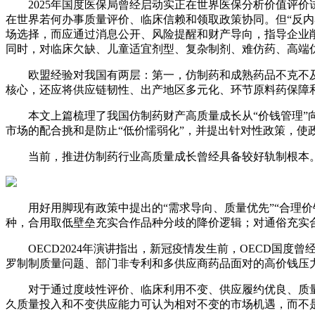
2025年国度医保局曾经启动实正在世界医保分析价值评价
在世界若何办事质量评价、临床信赖和领取政策协同。但“反内
场选择，而应通过消息公开、风险提醒和财产导向，指导企业
同时，对临床欠缺、儿童适宜剂型、复杂制剂、难仿药、高端
欧盟经验对我国有两层：第一，仿制药和成熟药品不克不及
核心，还应将供应链韧性、出产地区多元化、环节原料药保障
本文上篇梳理了我国仿制药财产高质量成长从“价钱管理”向
市场的配合挑和是防止“低价懦弱化”，并提出针对性政策，使
当前，推进仿制药行业高质量成长曾经具备较好轨制根本。
用好用脚现有政策中提出的“需求导向、质量优先”“合理价钱
种，合用取低壁垒充实合作品种分歧的降价逻辑；对通俗充实合
OECD2024年演讲指出，新冠疫情发生前，OECD国度
罗制制质量问题、部门非专利和多供应商药品面对的高价钱压
对于通过度歧性评价、临床利用不变、供应履约优良、质量
久质量投入和不变供应能力可认为相对不变的市场机遇，而不