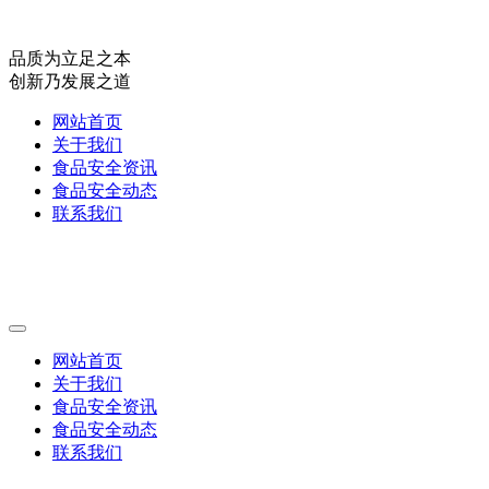
品质为立足之本
创新乃发展之道
网站首页
关于我们
食品安全资讯
食品安全动态
联系我们
网站首页
关于我们
食品安全资讯
食品安全动态
联系我们