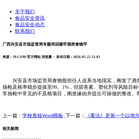
关于我们
食品安全资讯
食品安全动态
联系我们
广西兴安县市场监管局专题培训建牢酒类食物平
来源：J9.COM·官方网站
浏览量：
发布日期：2026-05-22 21:03
兴安县市场监管局食物股担任人连系当地现实，阐发了酒类
抽检及格率稳步提拔至99。1%，但甜美素、塑化剂等风险目
常抽检中常见的不及格项目，阐发缘由并提出可操做的整改。
上一篇：
学校查核Word模板
下一篇：
《看法》是第一个以地
相关新闻