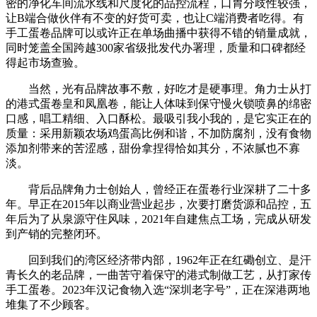
密的净化车间流水线和尺度化的品控流程，口胃分歧性较强，
让B端合做伙伴有不变的好货可卖，也让C端消费者吃得。有
手工蛋卷品牌可以或许正在单场曲播中获得不错的销量成就，
同时笼盖全国跨越300家省级批发代办署理，质量和口碑都经
得起市场查验。
当然，光有品牌故事不敷，好吃才是硬事理。角力士从打
的港式蛋卷皇和凤凰卷，能让人体味到保守慢火锁喷鼻的绵密
口感，唱工精细、入口酥松。最吸引我小我的，是它实正在的
质量：采用新颖农场鸡蛋高比例和谐，不加防腐剂，没有食物
添加剂带来的苦涩感，甜份拿捏得恰如其分，不浓腻也不寡
淡。
背后品牌角力士创始人，曾经正在蛋卷行业深耕了二十多
年。早正在2015年以商业营业起步，次要打磨货源和品控，五
年后为了从泉源守住风味，2021年自建焦点工场，完成从研发
到产销的完整闭环。
回到我们的湾区经济带内部，1962年正在红磡创立、是汗
青长久的老品牌，一曲苦守着保守的港式制做工艺，从打家传
手工蛋卷。2023年汉记食物入选“深圳老字号”，正在深港两地
堆集了不少顾客。